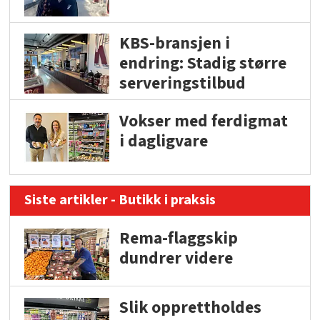
KBS-bransjen i
endring: Stadig større
serveringstilbud
Vokser med ferdigmat
i dagligvare
Siste artikler - Butikk i praksis
Rema-flaggskip
dundrer videre
Slik opprettholdes