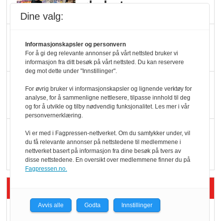
ølsalget
Dine valg:
Færre varer, men fulle
Informasjonskapsler og personvern
hyller
For å gi deg relevante annonser på vårt nettsted bruker vi
informasjon fra ditt besøk på vårt nettsted. Du kan reservere
deg mot dette under "Innstillinger".
KI lager mat i butikken
For øvrig bruker vi informasjonskapsler og lignende verktøy for
analyse, for å sammenligne nettlesere, tilpasse innhold til deg
og for å utvikle og tilby nødvendig funksjonalitet. Les mer i vår
personvernerklæring.
Q passerte 1 milliard i
Vi er med i Fagpressen-nettverket. Om du samtykker under, vil
du få relevante annonser på nettstedene til medlemmene i
Rema i 2025
nettverket basert på informasjon fra dine besøk på tvers av
disse nettstedene. En oversikt over medlemmene finner du på
Fagpressen.no.
Siste artikler - Økologisk
Avvis alle
Godta
Innstillinger
Kolonihagens norske