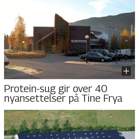
Protein-sug gir over 40
nyansettelser på Tine Frya