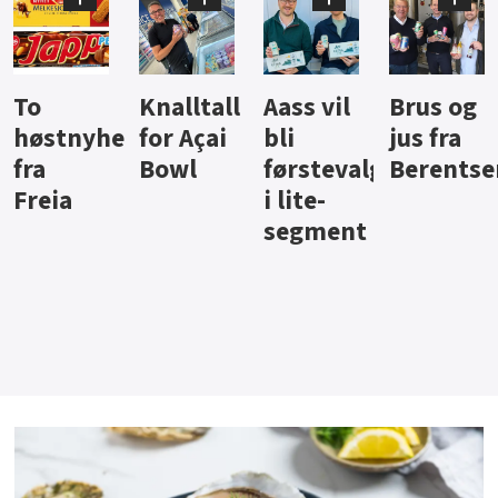
Knalltall
Aass vil
Brus og
Hard
ter
for Açai
bli
jus fra
iste fra
Bowl
førstevalg
Berentsen
Hansa
i lite-
segment