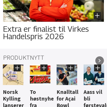
Extra er finalist til Virkes
Handelspris 2026
PRODUKTNYTT
Knalltall
Aass vil
Brus og
Hard
ter
for Açai
bli
jus fra
iste fra
Bowl
førstevalg
Berentsen
Hansa