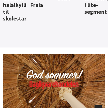
i lite-
segment