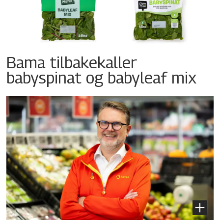
Bama tilbakekaller
babyspinat og babyleaf mix