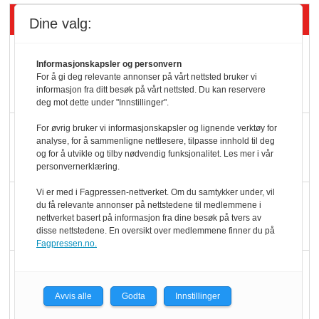
Siste artikler - KBS
Dine valg:
Mat er viktigere enn
Informasjonskapsler og personvern
pris når elbilister
For å gi deg relevante annonser på vårt nettsted bruker vi
informasjon fra ditt besøk på vårt nettsted. Du kan reservere
velger ladestopp
deg mot dette under "Innstillinger".
Ti bensinstasjoner
For øvrig bruker vi informasjonskapsler og lignende verktøy for
analyse, for å sammenligne nettlesere, tilpasse innhold til deg
legger ned hver måned
og for å utvikle og tilby nødvendig funksjonalitet. Les mer i vår
personvernerklæring.
Vi er med i Fagpressen-nettverket. Om du samtykker under, vil
Potetball, kylling og 98
du få relevante annonser på nettstedene til medlemmene i
oktan
nettverket basert på informasjon fra dine besøk på tvers av
disse nettstedene. En oversikt over medlemmene finner du på
Fagpressen.no.
KBS-bransjen i
endring: Stadig større
Avvis alle
Godta
Innstillinger
serveringstilbud