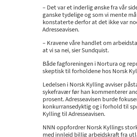
– Det var et inderlig ønske fra vår sid
ganske tydelige og som vi mente mått
konstaterte derfor at det ikke var n
Adresseavisen.
– Kravene våre handlet om arbeidstag
at vi sa nei, sier Sundquist.
Både fagforeningen i Nortura og re
skeptisk til forholdene hos Norsk Ky
Ledelsen i Norsk Kylling avviser påst
sykefravær før han kommenterer andres
prosent. Adresseavisen burde fokusere
konkurransedyktig og i forhold til s
Kylling til Adresseavisen.
NNN oppfordrer Norsk Kyllings stork
med innleid billig arbeidskraft fra u