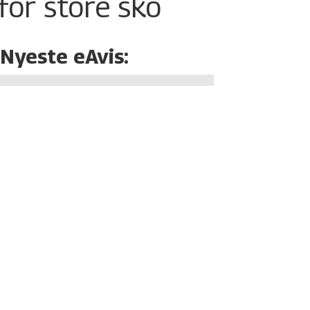
for store sko
Nyeste eAvis: