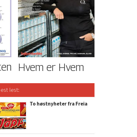
ten
Hvem er Hvem
est lest:
To høstnyheter fra Freia