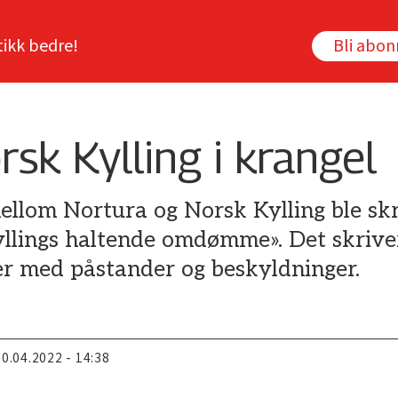
tikk bedre!
Bli abo
sk Kylling i krangel
ellom Nortura og Norsk Kylling ble skri
llings haltende omdømme». Det skriver
ler med påstander og beskyldninger.
20.04.2022 - 14:38