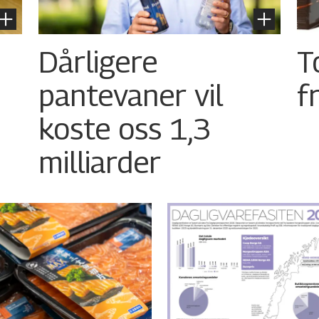
Dårligere
T
pantevaner vil
f
koste oss 1,3
milliarder