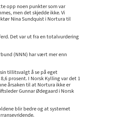
Vi satte opp noen punkter som var
mmes, men det skjedde ikke. Vi
ktør Nina Sundquist i Nortura til
rd. Det var ut fra en totalvurdering
orbund (NNN) har vært mer enn
in tillitsvalgt å se på eget
,6 prosent. I Norsk Kylling var det 1
nne årsaken til at Nortura ikke er
riftsleder Gunnar Ødegaard i Norsk
ldene blir bedre og at systemet
urransevridende.