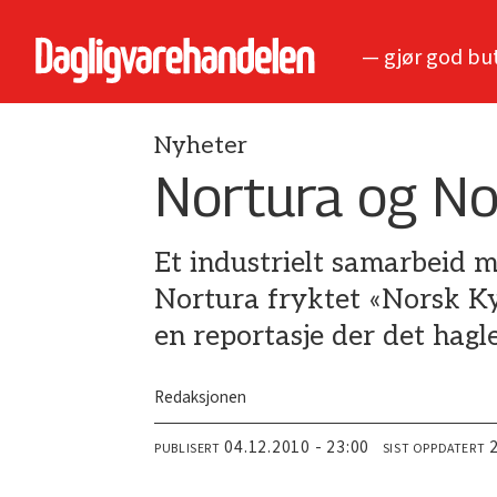
— gjør god bu
Nyheter
Nortura og Nor
Et industrielt samarbeid m
Nortura fryktet «Norsk Ky
en reportasje der det hag
Redaksjonen
04.12.2010 - 23:00
PUBLISERT
SIST OPPDATERT