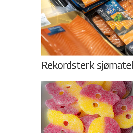
Rekordsterk sjømateks