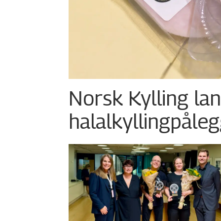
Norsk Kylling la
halalkylling­påleg