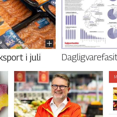
Dagligvarefasi
port i juli
M