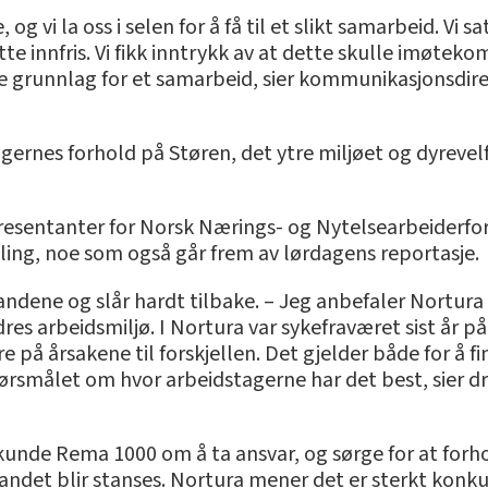
e, og vi la oss i selen for å få til et slikt samarbeid. 
e innfris. Vi fikk inntrykk av at dette skulle imøteko
oe grunnlag for et samarbeid, sier kommunikasjonsdire
ernes forhold på Støren, det ytre miljøet og dyrevelfe
presentanter for Norsk Nærings- og Nytelsearbeiderf
lling, noe som også går frem av lørdagens reportasje.
andene og slår hardt tilbake. – Jeg anbefaler Nortura s
 arbeidsmiljø. I Nortura var sykefraværet sist år på 8
 på årsakene til forskjellen. Det gjelder både for å fi
pørsmålet om hvor arbeidstagerne har det best, sier d
unde Rema 1000 om å ta ansvar, og sørge for at forho
tlandet blir stanses. Nortura mener det er sterkt konk