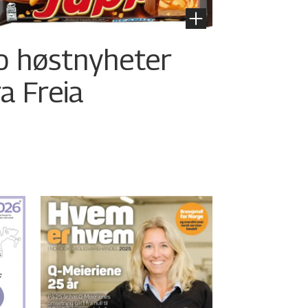
o høstnyheter
ra Freia