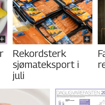
r
Rekordsterk
F
sjømateksport i
r
juli