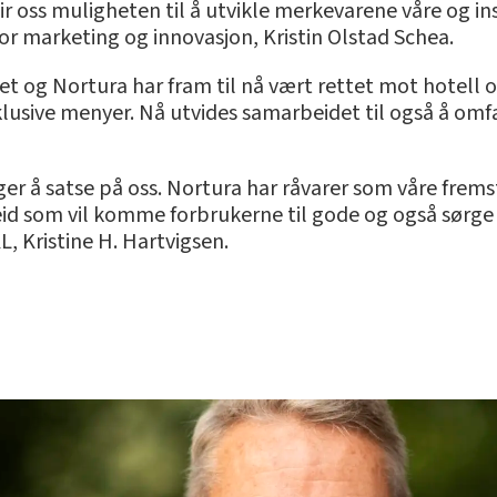
n gir oss muligheten til å utvikle merkevarene våre og 
or marketing og innovasjon, Kristin Olstad Schea.
 og Nortura har fram til nå vært rettet mot hotell 
lusive menyer. Nå utvides samarbeidet til også å om
lger å satse på oss. Nortura har råvarer som våre frems
id som vil komme forbrukerne til gode og også sørge 
L, Kristine H. Hartvigsen.