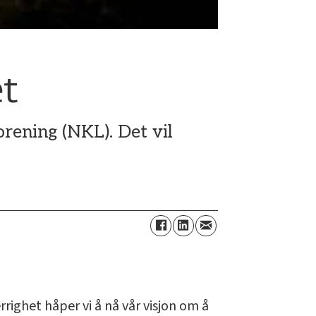
et
rening (NKL). Det vil
ighet håper vi å nå vår visjon om å