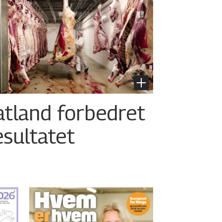
atland forbedret
esultatet