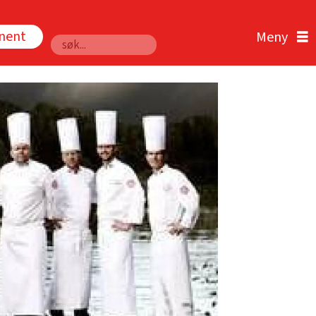
nnent
Søk