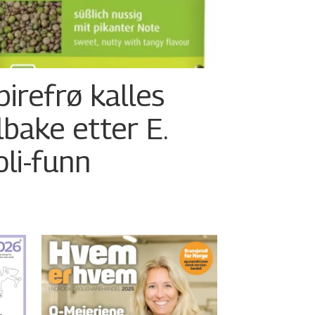
pirefrø kalles
ilbake etter E.
oli-funn