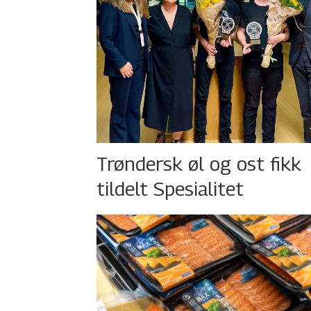
Trøndersk øl og ost fikk
tildelt Spesialitet