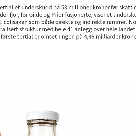
ertial et underskudd på 53 millioner kroner før skatt o
 fjor, før Gilde og Prior fusjonerte, viser et undersk
 colisaken som både direkte og indirekte rammet Nor
alisert struktur med hele 41 anlegg over hele landet
 første tertial er omsetningen på 4,46 milliarder krone