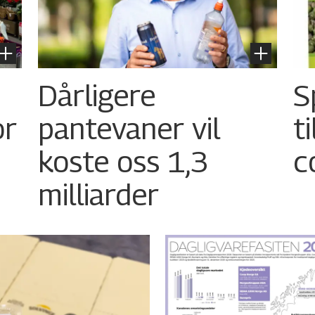
Dårligere
S
or
pantevaner vil
t
koste oss 1,3
c
milliarder