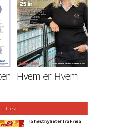
ten
Hvem er Hvem
est lest:
To høstnyheter fra Freia