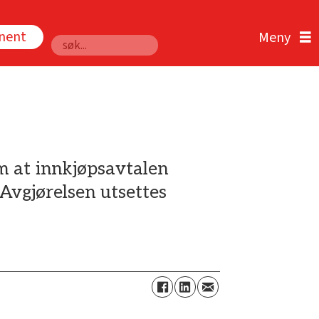
nnent
Søk
m at innkjøpsavtalen
Avgjørelsen utsettes