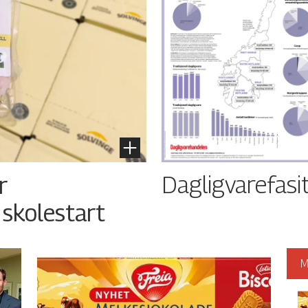
Dagligvarefasi
r
 skolestart
M