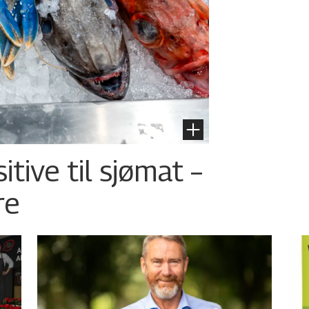
tive til sjømat –
re