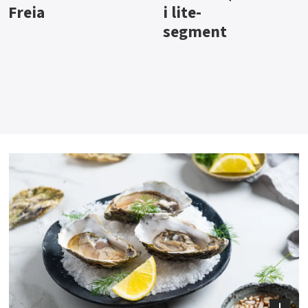
i lite-
segment