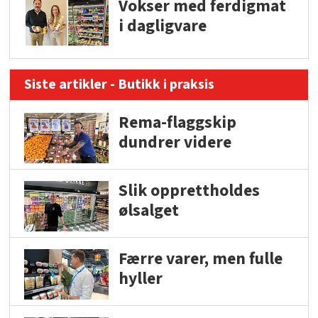
Vokser med ferdigmat
i dagligvare
Siste artikler - Butikk i praksis
Rema-flaggskip
dundrer videre
Slik opprettholdes
ølsalget
Færre varer, men fulle
hyller