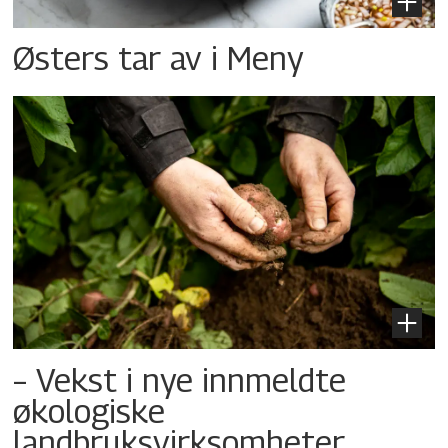
Østers tar av i Meny
– Vekst i nye innmeldte
økologiske
landbruksvirksomheter