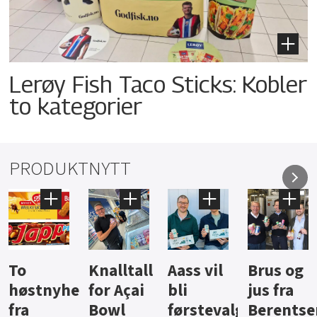
Lerøy Fish Taco Sticks: Kobler
to kategorier
PRODUKTNYTT
Knalltall
Aass vil
Brus og
Hard
ter
for Açai
bli
jus fra
iste fra
Bowl
førstevalg
Berentsen
Hansa