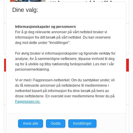
KI lager mat i butikken
Dine valg:
Informasjonskapsler og personvern
Q passerte 1 milliard i
For å gi deg relevante annonser på vårt nettsted bruker vi
informasjon fra ditt besøk på vårt nettsted. Du kan reservere
Rema i 2025
deg mot dette under "Innstillinger".
For øvrig bruker vi informasjonskapsler og lignende verktøy for
analyse, for å sammenligne nettlesere, tilpasse innhold til deg
Siste artikler - Økologisk
og for å utvikle og tilby nødvendig funksjonalitet. Les mer i vår
personvernerklæring.
Kolonihagens norske
Vi er med i Fagpressen-nettverket. Om du samtykker under, vil
du få relevante annonser på nettstedene til medlemmene i
yoghurt: Trues av
nettverket basert på informasjon fra dine besøk på tvers av
melkemangel
disse nettstedene. En oversikt over medlemmene finner du på
Fagpressen.no.
Marit Kolby vant
Økologisk Norge sin
Avvis alle
Godta
Innstillinger
hederspris