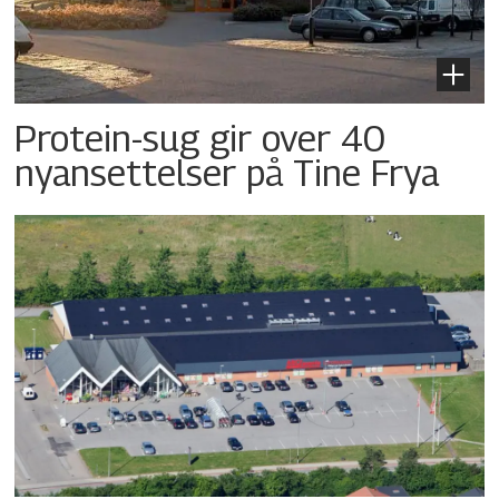
Protein-sug gir over 40
nyansettelser på Tine Frya