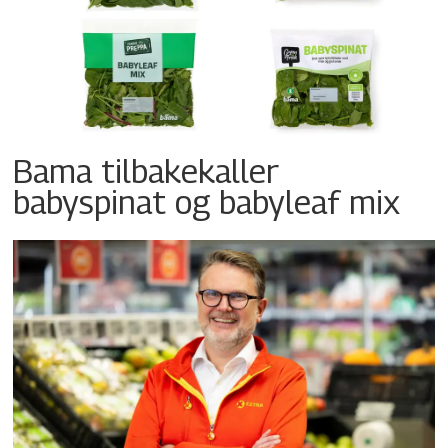
Bama tilbakekaller
babyspinat og babyleaf mix