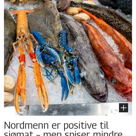
Nordmenn er positive til
sjømat – men spiser mindre