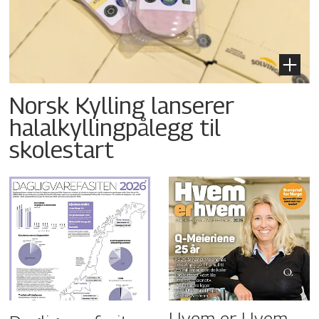
Norsk Kylling lanserer
halalkyllingpålegg til
skolestart
Hvem er Hvem