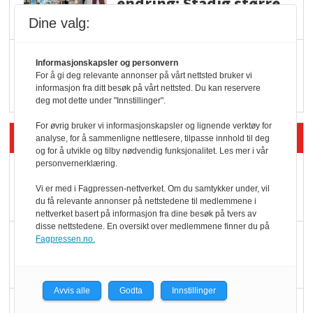
endring: Stadig større
serveringstilbud
Dine valg:
Vokser med ferdigmat
Informasjonskapsler og personvern
i dagligvare
For å gi deg relevante annonser på vårt nettsted bruker vi
informasjon fra ditt besøk på vårt nettsted. Du kan reservere
deg mot dette under "Innstillinger".
For øvrig bruker vi informasjonskapsler og lignende verktøy for
Siste artikler - Butikk i praksis
analyse, for å sammenligne nettlesere, tilpasse innhold til deg
og for å utvikle og tilby nødvendig funksjonalitet. Les mer i vår
personvernerklæring.
Rema-flaggskip
dundrer videre
Vi er med i Fagpressen-nettverket. Om du samtykker under, vil
du få relevante annonser på nettstedene til medlemmene i
nettverket basert på informasjon fra dine besøk på tvers av
disse nettstedene. En oversikt over medlemmene finner du på
Slik opprettholdes
Fagpressen.no.
ølsalget
Avvis alle
Godta
Innstillinger
Færre varer, men fulle