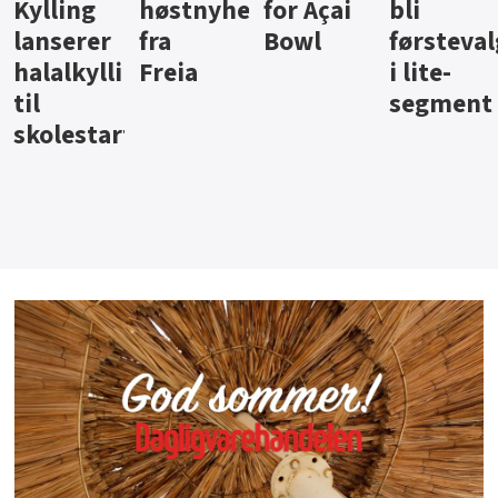
ter
for Açai
bli
jus fra
iste fra
Bowl
førstevalg
Berentsen
Hansa
i lite-
segment