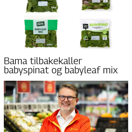
Bama tilbakekaller
babyspinat og babyleaf mix