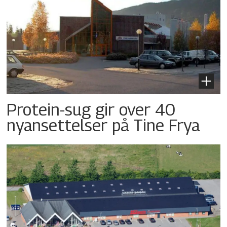
Protein-sug gir over 40
nyansettelser på Tine Frya