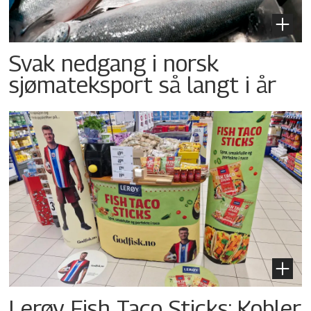
Svak nedgang i norsk
sjømateksport så langt i år
Lerøy Fish Taco Sticks: Kobler