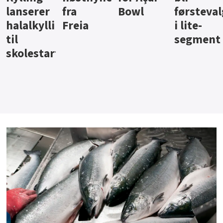
Bowl
førstevalg
Berentsen
Hansa
i lite-
segment