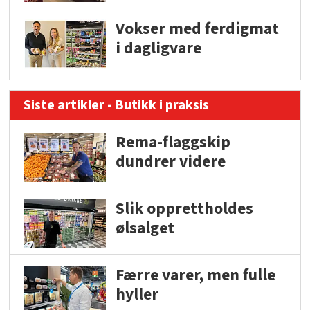
Vokser med ferdigmat
i dagligvare
Siste artikler - Butikk i praksis
Rema-flaggskip
dundrer videre
Slik opprettholdes
ølsalget
Færre varer, men fulle
hyller