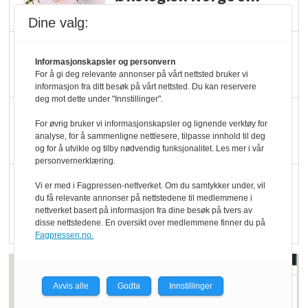
hederspris
Dine valg:
Blir enklere å velge
Informasjonskapsler og personvern
økologisk i butikkhylla
For å gi deg relevante annonser på vårt nettsted bruker vi
informasjon fra ditt besøk på vårt nettsted. Du kan reservere
deg mot dette under "Innstillinger".
Kolonihagen sliter
For øvrig bruker vi informasjonskapsler og lignende verktøy for
med å få tak i nok melk
analyse, for å sammenligne nettlesere, tilpasse innhold til deg
og for å utvikle og tilby nødvendig funksjonalitet. Les mer i vår
personvernerklæring.
Rapport: Økokundene
Vi er med i Fagpressen-nettverket. Om du samtykker under, vil
er klare! Er markedet
du få relevante annonser på nettstedene til medlemmene i
nettverket basert på informasjon fra dine besøk på tvers av
det?
disse nettstedene. En oversikt over medlemmene finner du på
Fagpressen.no.
Avvis alle
Godta
Innstillinger