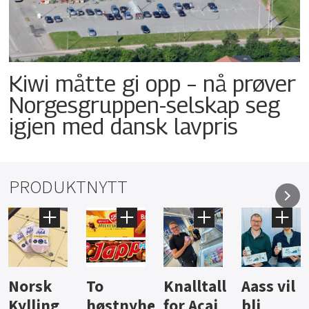
Kiwi måtte gi opp – nå prøver
Norgesgruppen-selskap seg
igjen med dansk lavpris
PRODUKTNYTT
Knalltall
Aass vil
Brus og
Hard
ter
for Açai
bli
jus fra
iste fra