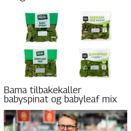
Bama tilbakekaller
babyspinat og babyleaf mix