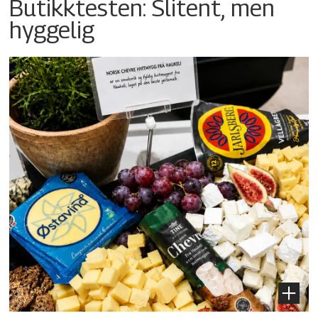
Butikktesten: Slitent, men
hyggelig