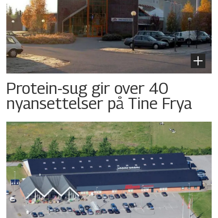
Protein-sug gir over 40
nyansettelser på Tine Frya