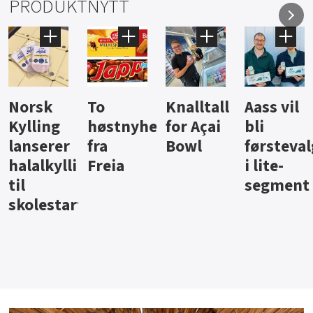
PRODUKTNYTT
Knalltall
Aass vil
Brus og
Hard
ter
for Açai
bli
jus fra
iste fra
Bowl
førstevalg
Berentsen
Hansa
i lite-
segment