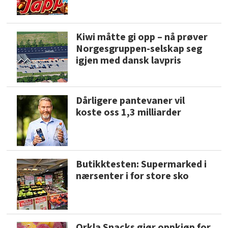
Kiwi måtte gi opp – nå prøver
Norgesgruppen-selskap seg
igjen med dansk lavpris
Dårligere pantevaner vil
koste oss 1,3 milliarder
Butikktesten: Supermarked i
nærsenter i for store sko
Orkla Snacks gjør oppkjøp for