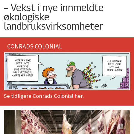
– Vekst i nye innmeldte
økologiske
landbruksvirksomheter
CONRADS COLONIAL
Se tidligere Conrads Colonial her.