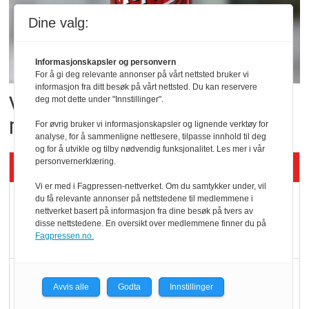
Dine valg:
Informasjonskapsler og personvern
For å gi deg relevante annonser på vårt nettsted bruker vi
informasjon fra ditt besøk på vårt nettsted. Du kan reservere
Vil vokse i brusmarkedet
deg mot dette under "Innstillinger".
med Dr Pepper
For øvrig bruker vi informasjonskapsler og lignende verktøy for
analyse, for å sammenligne nettlesere, tilpasse innhold til deg
og for å utvikle og tilby nødvendig funksjonalitet. Les mer i vår
personvernerklæring.
Siste artikler - KBS
Vi er med i Fagpressen-nettverket. Om du samtykker under, vil
Mat er viktigere enn
du få relevante annonser på nettstedene til medlemmene i
nettverket basert på informasjon fra dine besøk på tvers av
pris når elbilister
disse nettstedene. En oversikt over medlemmene finner du på
Fagpressen.no.
velger ladestopp
Ti bensinstasjoner
Avvis alle
Godta
Innstillinger
legger ned hver måned