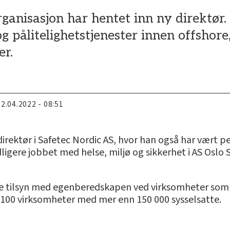
rganisasjon har hentet inn ny direktør
 og pålitelighetstjenester innen offshor
er.
22.04.2022 - 08:51
direktør i Safetec Nordic AS, hvor han også har vært p
idligere jobbet med helse, miljø og sikkerhet i AS Osl
re tilsyn med egenberedskapen ved virksomheter som
a 1 100 virksomheter med mer enn 150 000 sysselsatte.