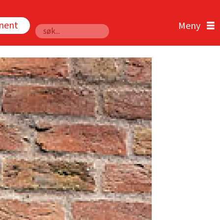
nnent
Søk