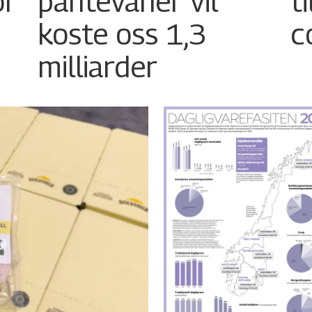
or
pantevaner vil
t
koste oss 1,3
c
milliarder