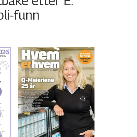
ilbake etter E.
oli-funn