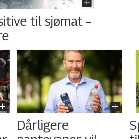
tive til sjømat –
re
Dårligere
S