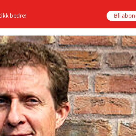
tikk bedre!
Bli abo