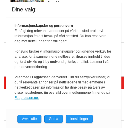
hyller
Dine valg:
KI lager mat i butikken
Informasjonskapsler og personvern
For å gi deg relevante annonser på vårt nettsted bruker vi
informasjon fra ditt besøk på vårt nettsted. Du kan reservere
deg mot dette under "Innstillinger".
Q passerte 1 milliard i
For øvrig bruker vi informasjonskapsler og lignende verktøy for
Rema i 2025
analyse, for å sammenligne nettlesere, tilpasse innhold til deg
og for å utvikle og tilby nødvendig funksjonalitet. Les mer i vår
personvernerklæring.
Vi er med i Fagpressen-nettverket. Om du samtykker under, vil
Siste artikler - Økologisk
du få relevante annonser på nettstedene til medlemmene i
nettverket basert på informasjon fra dine besøk på tvers av
disse nettstedene. En oversikt over medlemmene finner du på
Kolonihagens norske
Fagpressen.no.
yoghurt: Trues av
melkemangel
Avvis alle
Godta
Innstillinger