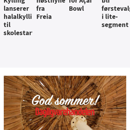
ter
for Açai
bli
jus fra
iste fra
Bowl
førstevalg
Berentsen
Hansa
i lite-
segment