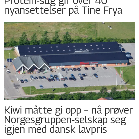
Protein-sug gir over 40
nyansettelser på Tine Frya
Kiwi måtte gi opp – nå prøver
Norgesgruppen-selskap seg
igjen med dansk lavpris