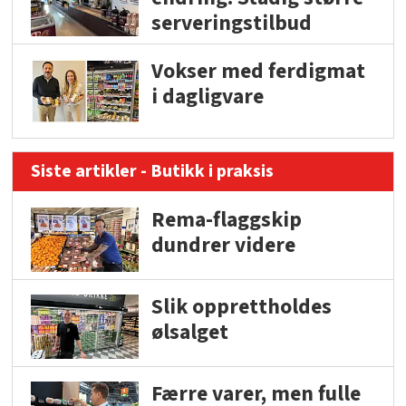
serveringstilbud
Vokser med ferdigmat
i dagligvare
Siste artikler - Butikk i praksis
Rema-flaggskip
dundrer videre
Slik opprettholdes
ølsalget
Færre varer, men fulle