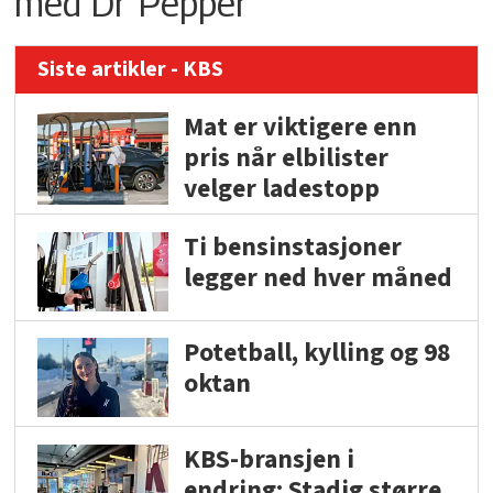
med Dr Pepper
Siste artikler - KBS
Mat er viktigere enn
pris når elbilister
velger ladestopp
Ti bensinstasjoner
legger ned hver måned
Potetball, kylling og 98
oktan
KBS-bransjen i
endring: Stadig større