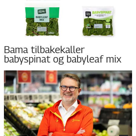
Bama tilbakekaller
babyspinat og babyleaf mix