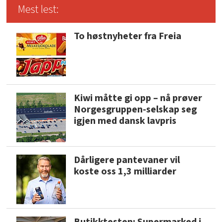
Mest lest:
To høstnyheter fra Freia
Kiwi måtte gi opp – nå prøver
Norgesgruppen-selskap seg
igjen med dansk lavpris
Dårligere pantevaner vil
koste oss 1,3 milliarder
Butikktesten: Supermarked i