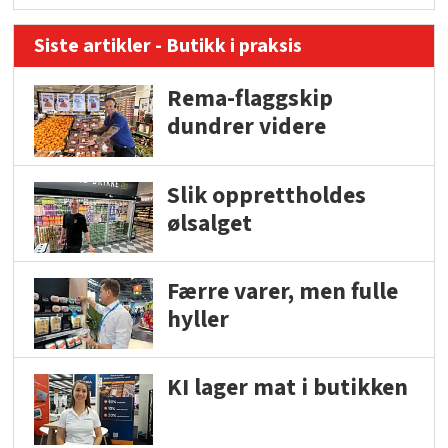
Siste artikler - Butikk i praksis
Rema-flaggskip
dundrer videre
Slik opprettholdes
ølsalget
Færre varer, men fulle
hyller
KI lager mat i butikken