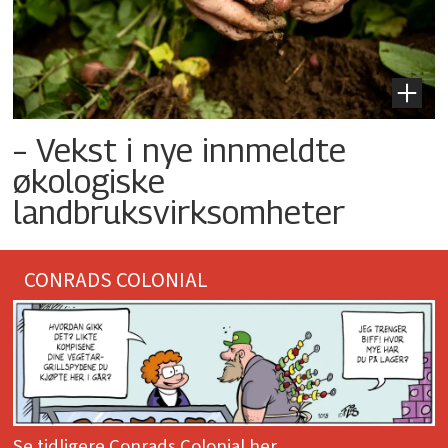
– Vekst i nye innmeldte
økologiske
landbruksvirksomheter
CONRADS COLONIAL
Se tidligere Conrads Colonial her.