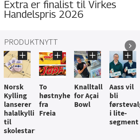
Extra er finalist til Virkes
Handelspris 2026
PRODUKTNYTT
Knalltall
Aass vil
Brus og
Hard
ter
for Açai
bli
jus fra
iste fra
Bowl
førstevalg
Berentsen
Hansa
i lite-
segment