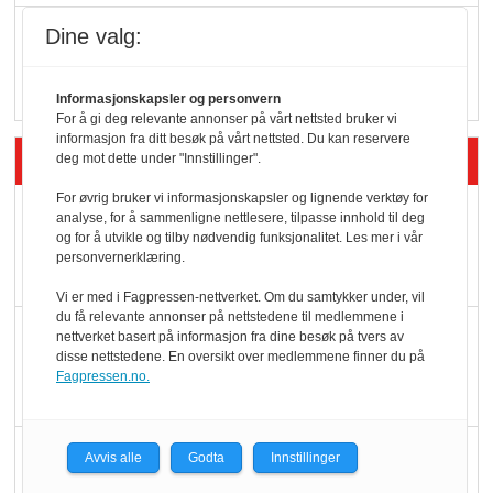
Q passerte 1 milliard i
Dine valg:
Rema i 2025
Informasjonskapsler og personvern
For å gi deg relevante annonser på vårt nettsted bruker vi
informasjon fra ditt besøk på vårt nettsted. Du kan reservere
Siste artikler - Økologisk
deg mot dette under "Innstillinger".
For øvrig bruker vi informasjonskapsler og lignende verktøy for
Kolonihagens norske
analyse, for å sammenligne nettlesere, tilpasse innhold til deg
og for å utvikle og tilby nødvendig funksjonalitet. Les mer i vår
yoghurt: Trues av
personvernerklæring.
melkemangel
Vi er med i Fagpressen-nettverket. Om du samtykker under, vil
du få relevante annonser på nettstedene til medlemmene i
Marit Kolby vant
nettverket basert på informasjon fra dine besøk på tvers av
disse nettstedene. En oversikt over medlemmene finner du på
Økologisk Norge sin
Fagpressen.no.
hederspris
Blir enklere å velge
Avvis alle
Godta
Innstillinger
økologisk i butikkhylla