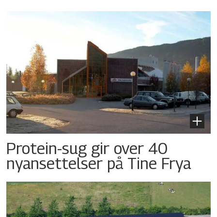
Protein-sug gir over 40
nyansettelser på Tine Frya