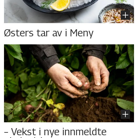
Østers tar av i Meny
– Vekst i nye innmeldte