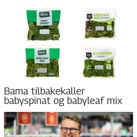
Bama tilbakekaller
babyspinat og babyleaf mix