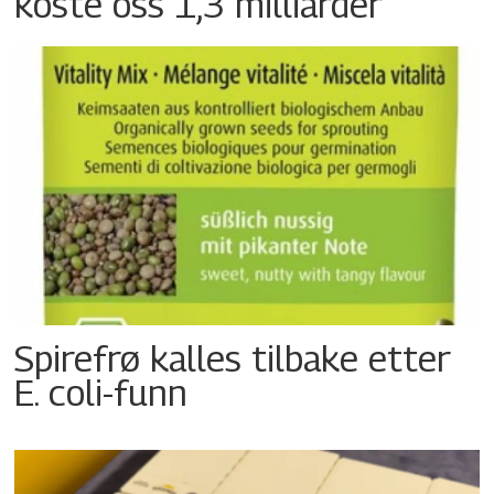
koste oss 1,3 milliarder
Spirefrø kalles tilbake etter
E. coli-funn