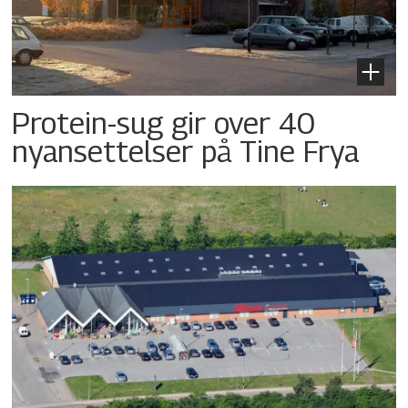
Protein-sug gir over 40
nyansettelser på Tine Frya