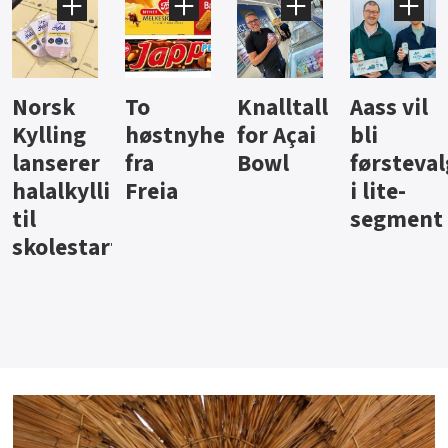
Knalltall
Aass vil
Brus og
Hard
ter
for Açai
bli
jus fra
iste fra
Bowl
førstevalg
Berentsen
Hansa
i lite-
segment