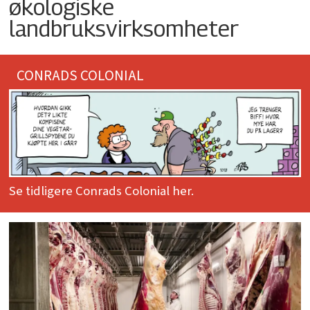
økologiske
landbruksvirksomheter
CONRADS COLONIAL
Se tidligere Conrads Colonial her.