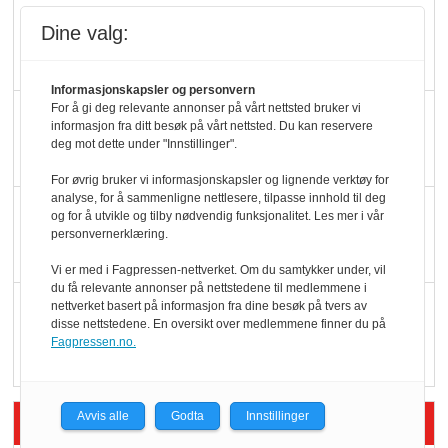
Slik opprettholdes
Dine valg:
ølsalget
Informasjonskapsler og personvern
For å gi deg relevante annonser på vårt nettsted bruker vi
Færre varer, men fulle
informasjon fra ditt besøk på vårt nettsted. Du kan reservere
hyller
deg mot dette under "Innstillinger".
For øvrig bruker vi informasjonskapsler og lignende verktøy for
analyse, for å sammenligne nettlesere, tilpasse innhold til deg
KI lager mat i butikken
og for å utvikle og tilby nødvendig funksjonalitet. Les mer i vår
personvernerklæring.
Vi er med i Fagpressen-nettverket. Om du samtykker under, vil
du få relevante annonser på nettstedene til medlemmene i
Q passerte 1 milliard i
nettverket basert på informasjon fra dine besøk på tvers av
disse nettstedene. En oversikt over medlemmene finner du på
Rema i 2025
Fagpressen.no.
Avvis alle
Godta
Innstillinger
Siste artikler - Økologisk