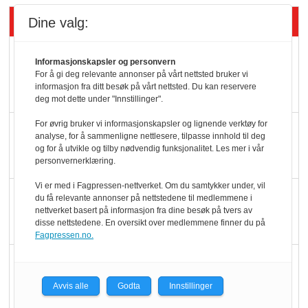
Siste artikler - KBS
Dine valg:
Mat er viktigere enn
Informasjonskapsler og personvern
pris når elbilister
For å gi deg relevante annonser på vårt nettsted bruker vi
informasjon fra ditt besøk på vårt nettsted. Du kan reservere
velger ladestopp
deg mot dette under "Innstillinger".
For øvrig bruker vi informasjonskapsler og lignende verktøy for
Ti bensinstasjoner
analyse, for å sammenligne nettlesere, tilpasse innhold til deg
legger ned hver måned
og for å utvikle og tilby nødvendig funksjonalitet. Les mer i vår
personvernerklæring.
Vi er med i Fagpressen-nettverket. Om du samtykker under, vil
Potetball, kylling og 98
du få relevante annonser på nettstedene til medlemmene i
nettverket basert på informasjon fra dine besøk på tvers av
oktan
disse nettstedene. En oversikt over medlemmene finner du på
Fagpressen.no.
KBS-bransjen i
endring: Stadig større
Avvis alle
Godta
Innstillinger
serveringstilbud