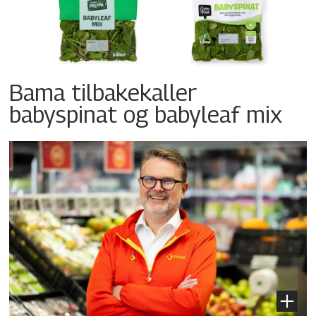
Bama tilbakekaller
babyspinat og babyleaf mix