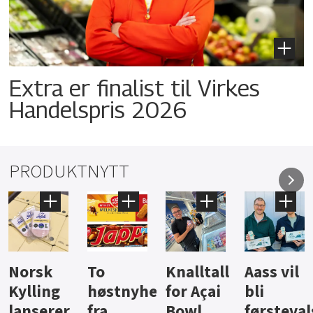
Extra er finalist til Virkes
Handelspris 2026
PRODUKTNYTT
Knalltall
Aass vil
Brus og
Hard
ter
for Açai
bli
jus fra
iste fra
Bowl
førstevalg
Berentsen
Hansa