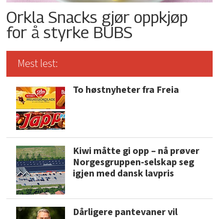
Orkla Snacks gjør oppkjøp
for å styrke BUBS
Mest lest:
To høstnyheter fra Freia
Kiwi måtte gi opp – nå prøver
Norgesgruppen-selskap seg
igjen med dansk lavpris
Dårligere pantevaner vil