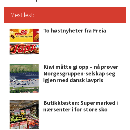
Mest lest:
To høstnyheter fra Freia
Kiwi måtte gi opp – nå prøver
Norgesgruppen-selskap seg
igjen med dansk lavpris
Butikktesten: Supermarked i
nærsenter i for store sko