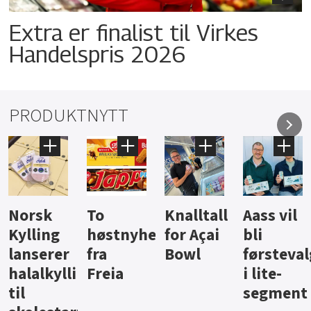
Extra er finalist til Virkes
Handelspris 2026
PRODUKTNYTT
Knalltall
Aass vil
Brus og
Hard
ter
for Açai
bli
jus fra
iste fra
Bowl
førstevalg
Berentsen
Hansa
i lite-
segment