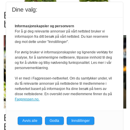
Dine valg:
Bama tilbakekaller
babyspinat og babyleaf mix
Informasjonskapsler og personvern
For å gi deg relevante annonser på vårt nettsted bruker vi
informasjon fra ditt besøk på vårt nettsted. Du kan reservere
deg mot dette under "Innstillinger".
For øvrig bruker vi informasjonskapsler og lignende verktøy for
analyse, for å sammenligne nettlesere, tilpasse innhold til deg
og for å utvikle og tilby nødvendig funksjonalitet. Les mer i vår
personvernerklæring.
Vi er med i Fagpressen-nettverket. Om du samtykker under, vil
du få relevante annonser på nettstedene til medlemmene i
nettverket basert på informasjon fra dine besøk på tvers av
disse nettstedene. En oversikt over medlemmene finner du på
Fagpressen.no.
Billigbonanza da Norge slo
Avvis alle
Godta
Innstillinger
Elfenbenkysten