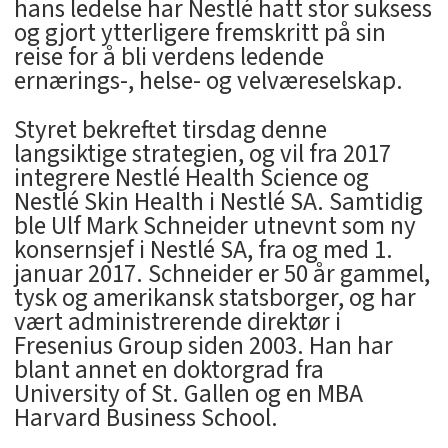
hans ledelse har Nestlé hatt stor suksess
og gjort ytterligere fremskritt på sin
reise for å bli verdens ledende
ernærings-, helse- og velværeselskap.
Styret bekreftet tirsdag denne
langsiktige strategien, og vil fra 2017
integrere Nestlé Health Science og
Nestlé Skin Health i Nestlé SA. Samtidig
ble Ulf Mark Schneider utnevnt som ny
konsernsjef i Nestlé SA, fra og med 1.
januar 2017. Schneider er 50 år gammel,
tysk og amerikansk statsborger, og har
vært administrerende direktør i
Fresenius Group siden 2003. Han har
blant annet en doktorgrad fra
University of St. Gallen og en MBA
Harvard Business School.