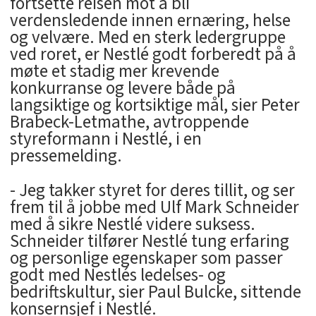
fortsette reisen mot å bli
verdensledende innen ernæring, helse
og velvære. Med en sterk ledergruppe
ved roret, er Nestlé godt forberedt på å
møte et stadig mer krevende
konkurranse og levere både på
langsiktige og kortsiktige mål, sier Peter
Brabeck-Letmathe, avtroppende
styreformann i Nestlé, i en
pressemelding.
- Jeg takker styret for deres tillit, og ser
frem til å jobbe med Ulf Mark Schneider
med å sikre Nestlé videre suksess.
Schneider tilfører Nestlé tung erfaring
og personlige egenskaper som passer
godt med Nestlés ledelses- og
bedriftskultur, sier Paul Bulcke, sittende
konsernsjef i Nestlé.