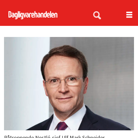
Påtroppende Nestlé-sjef Ulf Mark Schneider.