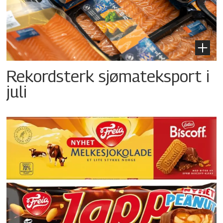
Rekordsterk sjømateksport i
juli