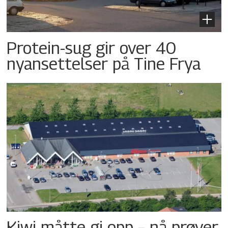
Protein-sug gir over 40
nyansettelser på Tine Frya
Kiwi måtte gi opp – nå prøver