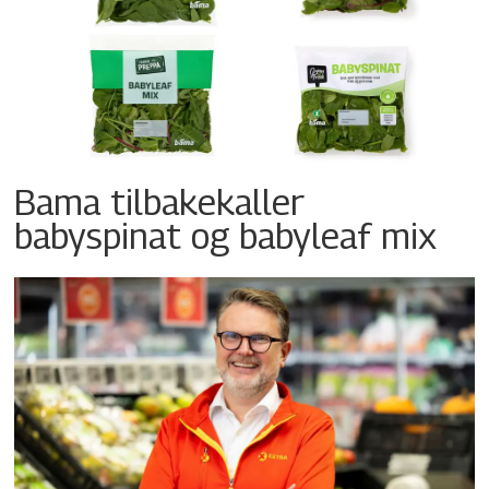
Bama tilbakekaller
babyspinat og babyleaf mix