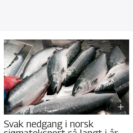
Svak nedgang i norsk
sjømateksport så langt i år