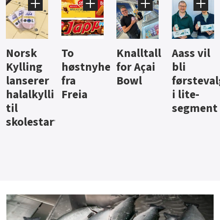
Knalltall
Aass vil
Brus og
Hard
ter
for Açai
bli
jus fra
iste fra
Bowl
førstevalg
Berentsen
Hansa
i lite-
segment