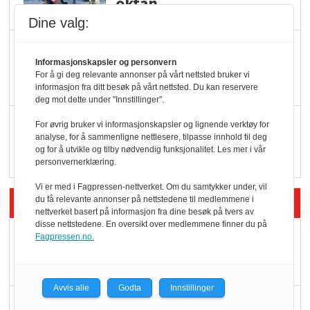
oktan
Dine valg:
KBS-bransjen i
Informasjonskapsler og personvern
endring: Stadig større
For å gi deg relevante annonser på vårt nettsted bruker vi
serveringstilbud
informasjon fra ditt besøk på vårt nettsted. Du kan reservere
deg mot dette under "Innstillinger".
Vokser med ferdigmat
For øvrig bruker vi informasjonskapsler og lignende verktøy for
analyse, for å sammenligne nettlesere, tilpasse innhold til deg
i dagligvare
og for å utvikle og tilby nødvendig funksjonalitet. Les mer i vår
personvernerklæring.
Vi er med i Fagpressen-nettverket. Om du samtykker under, vil
Siste artikler - Butikk i praksis
du få relevante annonser på nettstedene til medlemmene i
nettverket basert på informasjon fra dine besøk på tvers av
disse nettstedene. En oversikt over medlemmene finner du på
Rema-flaggskip
Fagpressen.no.
dundrer videre
Avvis alle
Godta
Innstillinger
Slik opprettholdes