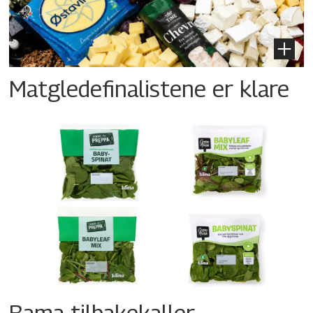
Matgledefinalistene er klare
Bama tilbakekaller