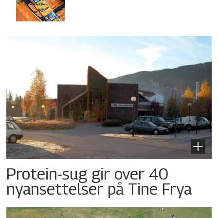
Protein-sug gir over 40
nyansettelser på Tine Frya