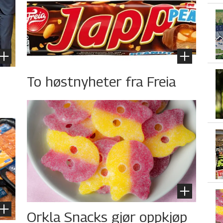
To høstnyheter fra Freia
Orkla Snacks gjør oppkjøp