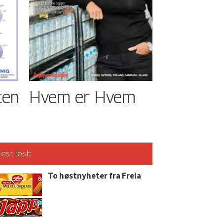
ten
Hvem er Hvem
est lest:
To høstnyheter fra Freia