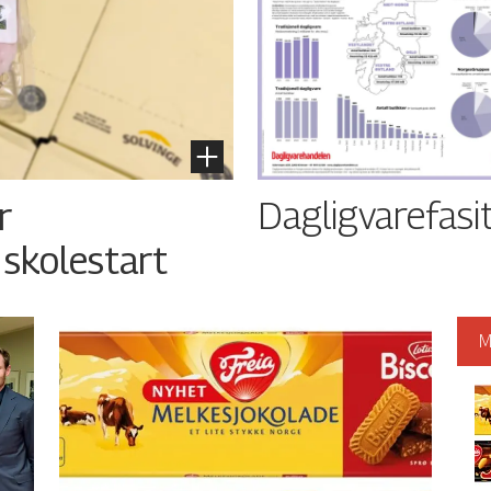
Dagligvarefasi
r
 skolestart
M