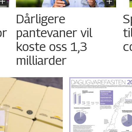
Dårligere
S
or
pantevaner vil
t
koste oss 1,3
c
milliarder