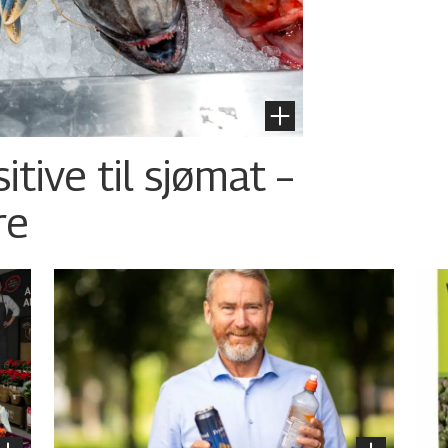
tive til sjømat –
re