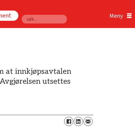
nnent
Søk
m at innkjøpsavtalen
Avgjørelsen utsettes