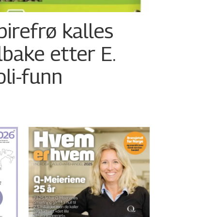
pirefrø kalles
ilbake etter E.
oli-funn