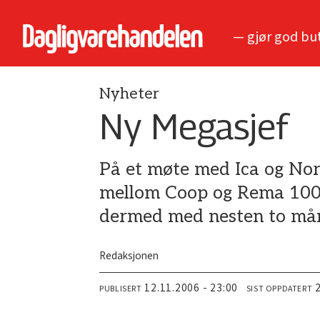
— gjør god bu
Nyheter
Ny Megasjef
På et møte med Ica og Nor
mellom Coop og Rema 1000 
dermed med nesten to må
Redaksjonen
12.11.2006 - 23:00
PUBLISERT
SIST OPPDATERT