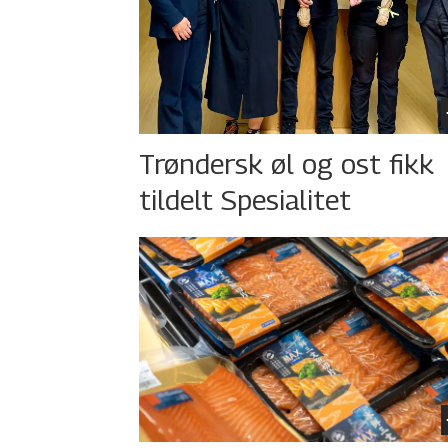
Trøndersk øl og ost fikk
tildelt Spesialitet