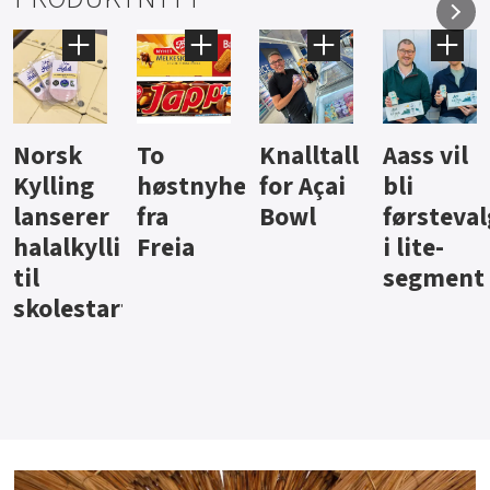
Knalltall
Aass vil
Brus og
Hard
ter
for Açai
bli
jus fra
iste fra
Bowl
førstevalg
Berentsen
Hansa
i lite-
segment