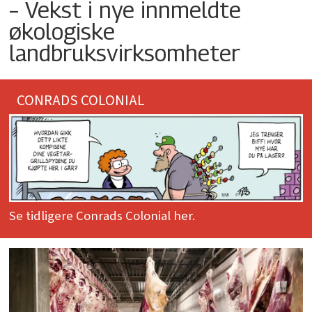
– Vekst i nye innmeldte
økologiske
landbruksvirksomheter
CONRADS COLONIAL
Se tidligere Conrads Colonial her.