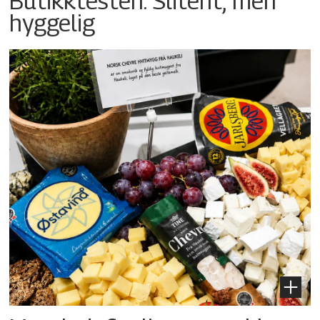
Butikktesten: Slitent, men
hyggelig