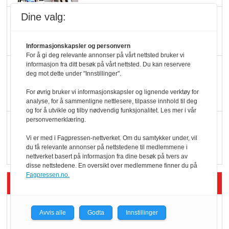
Dine valg:
Potetball, kylling og 98
oktan
Informasjonskapsler og personvern
For å gi deg relevante annonser på vårt nettsted bruker vi
informasjon fra ditt besøk på vårt nettsted. Du kan reservere
KBS-bransjen i
deg mot dette under "Innstillinger".
endring: Stadig større
For øvrig bruker vi informasjonskapsler og lignende verktøy for
serveringstilbud
analyse, for å sammenligne nettlesere, tilpasse innhold til deg
og for å utvikle og tilby nødvendig funksjonalitet. Les mer i vår
personvernerklæring.
Vokser med ferdigmat
i dagligvare
Vi er med i Fagpressen-nettverket. Om du samtykker under, vil
du få relevante annonser på nettstedene til medlemmene i
nettverket basert på informasjon fra dine besøk på tvers av
disse nettstedene. En oversikt over medlemmene finner du på
Fagpressen.no.
Siste artikler - Butikk i praksis
Rema-flaggskip
Avvis alle
Godta
Innstillinger
dundrer videre