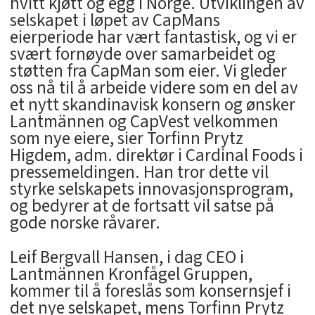
hvitt kjøtt og egg i Norge. Utviklingen av
selskapet i løpet av CapMans
eierperiode har vært fantastisk, og vi er
svært fornøyde over samarbeidet og
støtten fra CapMan som eier. Vi gleder
oss nå til å arbeide videre som en del av
et nytt skandinavisk konsern og ønsker
Lantmännen og CapVest velkommen
som nye eiere, sier Torfinn Prytz
Higdem, adm. direktør i Cardinal Foods i
pressemeldingen. Han tror dette vil
styrke selskapets innovasjonsprogram,
og bedyrer at de fortsatt vil satse på
gode norske råvarer.
Leif Bergvall Hansen, i dag CEO i
Lantmännen Kronfågel Gruppen,
kommer til å foreslås som konsernsjef i
det nye selskapet, mens Torfinn Prytz