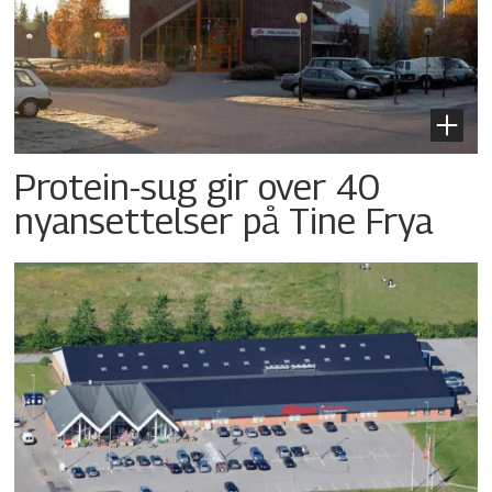
Protein-sug gir over 40
nyansettelser på Tine Frya