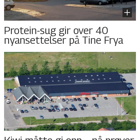
Protein-sug gir over 40
nyansettelser på Tine Frya