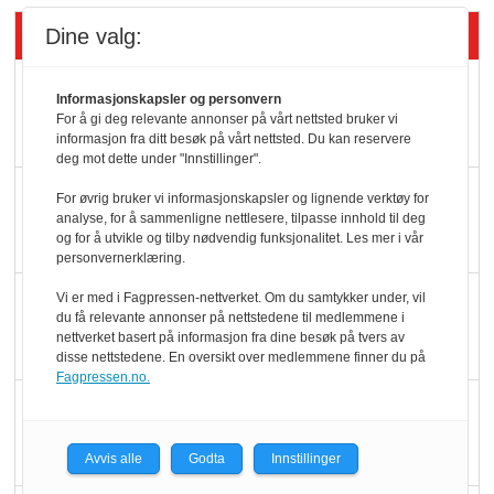
Siste artikler - Butikk i praksis
Dine valg:
Rema-flaggskip
Informasjonskapsler og personvern
dundrer videre
For å gi deg relevante annonser på vårt nettsted bruker vi
informasjon fra ditt besøk på vårt nettsted. Du kan reservere
deg mot dette under "Innstillinger".
Slik opprettholdes
For øvrig bruker vi informasjonskapsler og lignende verktøy for
analyse, for å sammenligne nettlesere, tilpasse innhold til deg
ølsalget
og for å utvikle og tilby nødvendig funksjonalitet. Les mer i vår
personvernerklæring.
Færre varer, men fulle
Vi er med i Fagpressen-nettverket. Om du samtykker under, vil
du få relevante annonser på nettstedene til medlemmene i
hyller
nettverket basert på informasjon fra dine besøk på tvers av
disse nettstedene. En oversikt over medlemmene finner du på
Fagpressen.no.
KI lager mat i butikken
Avvis alle
Godta
Innstillinger