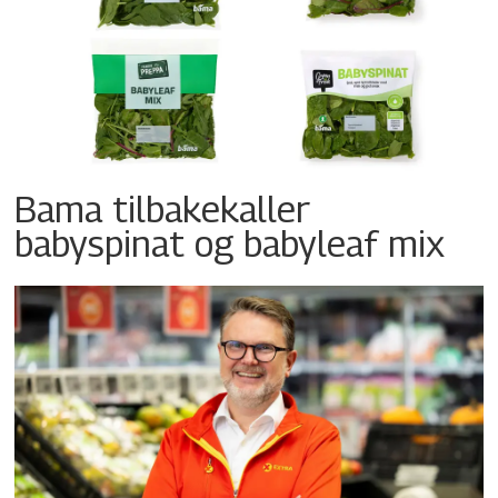
Bama tilbakekaller
babyspinat og babyleaf mix