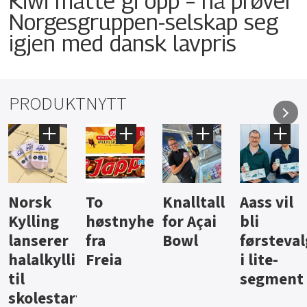
Kiwi måtte gi opp – nå prøver
Norgesgruppen-selskap seg
igjen med dansk lavpris
PRODUKTNYTT
Knalltall
Aass vil
Brus og
Hard
ter
for Açai
bli
jus fra
iste fra
Bowl
førstevalg
Berentsen
Hansa
i lite-
segment