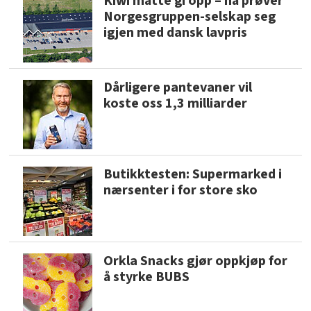
Kiwi måtte gi opp – nå prøver
Norgesgruppen-selskap seg
igjen med dansk lavpris
Dårligere pantevaner vil
koste oss 1,3 milliarder
Butikktesten: Supermarked i
nærsenter i for store sko
Orkla Snacks gjør oppkjøp for
å styrke BUBS