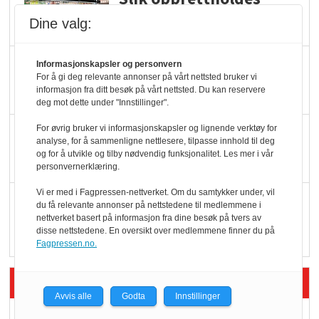
ølsalget
Dine valg:
Færre varer, men fulle
Informasjonskapsler og personvern
For å gi deg relevante annonser på vårt nettsted bruker vi
hyller
informasjon fra ditt besøk på vårt nettsted. Du kan reservere
deg mot dette under "Innstillinger".
For øvrig bruker vi informasjonskapsler og lignende verktøy for
KI lager mat i butikken
analyse, for å sammenligne nettlesere, tilpasse innhold til deg
og for å utvikle og tilby nødvendig funksjonalitet. Les mer i vår
personvernerklæring.
Vi er med i Fagpressen-nettverket. Om du samtykker under, vil
Q passerte 1 milliard i
du få relevante annonser på nettstedene til medlemmene i
Rema i 2025
nettverket basert på informasjon fra dine besøk på tvers av
disse nettstedene. En oversikt over medlemmene finner du på
Fagpressen.no.
Siste artikler - Økologisk
Avvis alle
Godta
Innstillinger