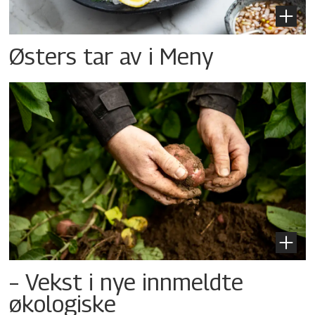
Østers tar av i Meny
– Vekst i nye innmeldte
økologiske