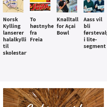
Knalltall
Aass vil
Brus og
Hard
ter
for Açai
bli
jus fra
iste fra
Bowl
førstevalg
Berentsen
Hansa
i lite-
segment