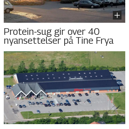
Protein-sug gir over 40
nyansettelser på Tine Frya