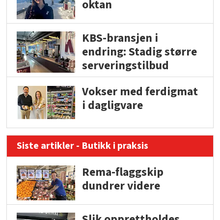
oktan
KBS-bransjen i
endring: Stadig større
serveringstilbud
Vokser med ferdigmat
i dagligvare
Siste artikler - Butikk i praksis
Rema-flaggskip
dundrer videre
Slik opprettholdes