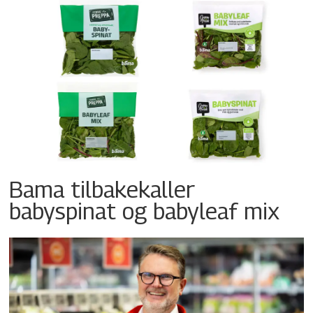
Bama tilbakekaller
babyspinat og babyleaf mix