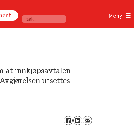
nnent
Søk
m at innkjøpsavtalen
Avgjørelsen utsettes