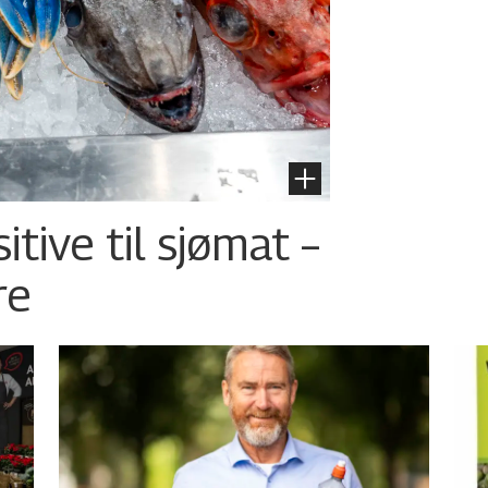
tive til sjømat –
re