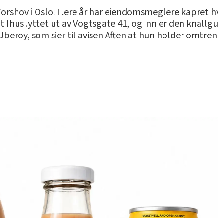
orshov i Oslo: I .ere år har eiendomsmeglere kapret hv
 Ihus .yttet ut av Vogtsgate 41, og inn er den knallg
eroy, som sier til avisen Aften at hun holder omtren