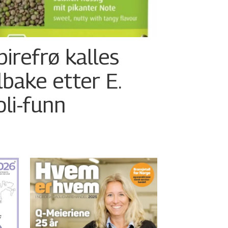
pirefrø kalles
ilbake etter E.
oli-funn