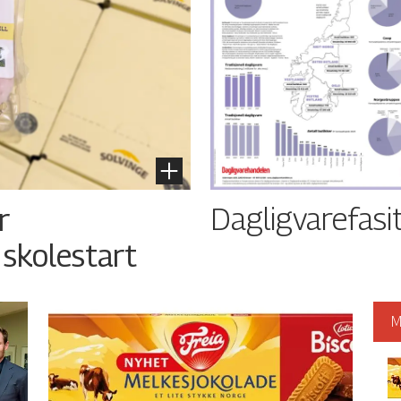
Dagligvarefasi
r
 skolestart
M