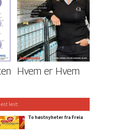
ten
Hvem er Hvem
est lest:
To høstnyheter fra Freia