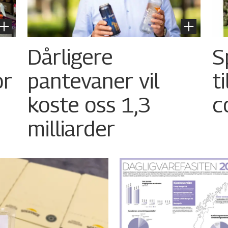
Dårligere
S
or
pantevaner vil
t
koste oss 1,3
c
milliarder