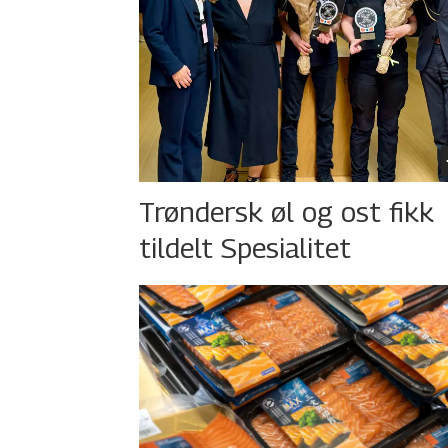
Trøndersk øl og ost fikk
tildelt Spesialitet