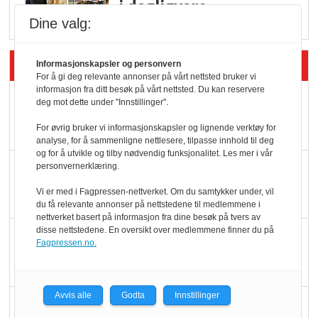
i dagligvare
Dine valg:
Siste artikler - Butikk i praksis
Informasjonskapsler og personvern
For å gi deg relevante annonser på vårt nettsted bruker vi
informasjon fra ditt besøk på vårt nettsted. Du kan reservere
Rema-flaggskip
deg mot dette under "Innstillinger".
dundrer videre
For øvrig bruker vi informasjonskapsler og lignende verktøy for
analyse, for å sammenligne nettlesere, tilpasse innhold til deg
og for å utvikle og tilby nødvendig funksjonalitet. Les mer i vår
Slik opprettholdes
personvernerklæring.
ølsalget
Vi er med i Fagpressen-nettverket. Om du samtykker under, vil
du få relevante annonser på nettstedene til medlemmene i
nettverket basert på informasjon fra dine besøk på tvers av
disse nettstedene. En oversikt over medlemmene finner du på
Færre varer, men fulle
Fagpressen.no.
hyller
Avvis alle
Godta
Innstillinger
KI lager mat i butikken