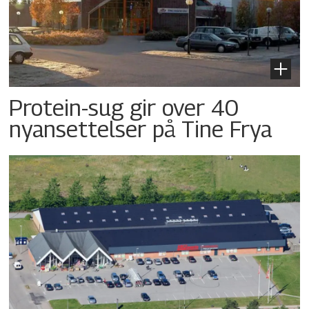
Protein-sug gir over 40
nyansettelser på Tine Frya