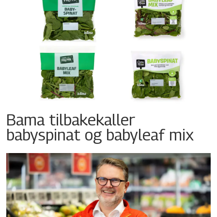
Bama tilbakekaller
babyspinat og babyleaf mix