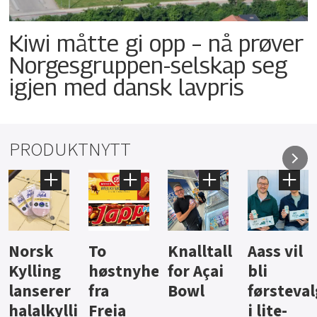
Kiwi måtte gi opp – nå prøver
Norgesgruppen-selskap seg
igjen med dansk lavpris
PRODUKTNYTT
Knalltall
Aass vil
Brus og
Hard
ter
for Açai
bli
jus fra
iste fra
Bowl
førstevalg
Berentsen
Hansa
i lite-