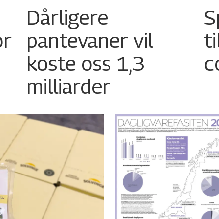
Dårligere
S
or
pantevaner vil
t
koste oss 1,3
c
milliarder