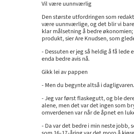
Vil være uunnværlig
Den største utfordringen som redaktør
være uunnværlige, og det blir vi bare
klar målsetning å bedre økonomien; dr
produkt, sier Are Knudsen, som gled
- Dessuten er jeg så heldig å få lede
enda bedre avis nå.
Gikk lei av pappen
- Men du begynte altså i dagligvaren.
- Jeg var først flaskegutt, og ble de
alene, men det var det ingen som br
omverdenen var når de åpnet en luk
- Da var det bedre i min neste jobb,
som 16-17-åring var det moro å kjø