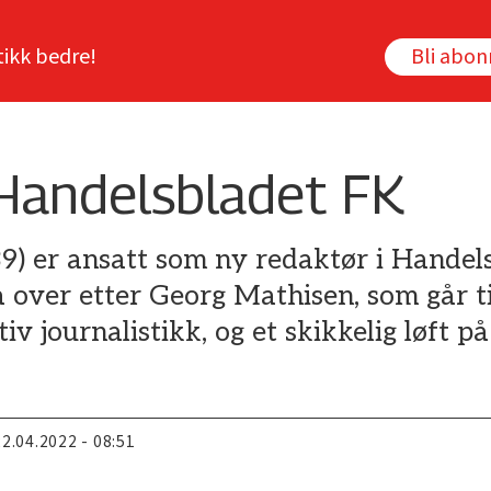
tikk bedre!
Bli abo
 Handelsbladet FK
) er ansatt som ny redaktør i Handels
a over etter Georg Mathisen, som går t
iv journalistikk, og et skikkelig løft på
22.04.2022 - 08:51