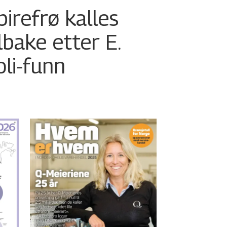
pirefrø kalles
ilbake etter E.
oli-funn