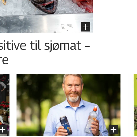
tive til sjømat –
re