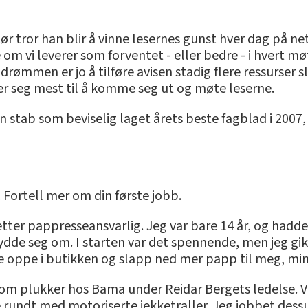
 tror han blir å vinne lesernes gunst hver dag på nett 
 om vi leverer som forventet - eller bedre - i hvert m
ømmen er jo å tilføre avisen stadig flere ressurser sli
er seg mest til å komme seg ut og møte leserne.
 en stab som beviselig laget årets beste fagblad i 200
 Fortell mer om din første jobb.
retter pappresseansvarlig. Jeg var bare 14 år, og hadd
ydde seg om. I starten var det spennende, men jeg gik
e oppe i butikken og slapp ned mer papp til meg, mi
 som plukker hos Bama under Reidar Bergets ledelse. V
re rundt med motoriserte jekketraller. Jeg jobbet d