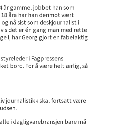
 14 år gammel jobbet han som
e 18 åra har han derimot vært
og nå sist som deskjournalist i
Hvis det er én gang man med rette
ge i, har Georg gjort en fabelaktig
 styreleder i Fagpressens
ket bord. For å være helt ærlig, så
tiv journalistikk skal fortsatt være
nudsen.
 alle i dagligvarebransjen bare må