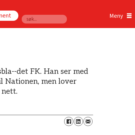
nnent
Søk
bla--det FK. Han ser med
il Nationen, men lover
 nett.