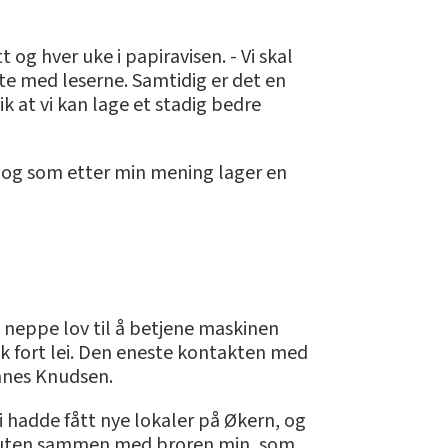
og hver uke i papiravisen. - Vi skal
øte med leserne. Samtidig er det en
k at vi kan lage et stadig bedre
7, og som etter min mening lager en
e neppe lov til å betjene maskinen
k fort lei. Den eneste kontakten med
nnes Knudsen.
i hadde fått nye lokaler på Økern, og
essuten sammen med broren min, som