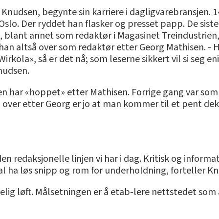
 Knudsen, begynte sin karriere i dagligvarebransjen.
slo. Der ryddet han flasker og presset papp. De sist
 blant annet som redaktør i Magasinet Treindustrien, 
 han altså over som redaktør etter Georg Mathisen. - 
kola», så er det nå; som leserne sikkert vil si seg eni
Knudsen.
en har «hoppet» etter Mathisen. Forrige gang var som
 over etter Georg er jo at man kommer til et pent dek
en redaksjonelle linjen vi har i dag. Kritisk og informa
al ha løs snipp og rom for underholdning, forteller K
kelig løft. Målsetningen er å etab-lere nettstedet som