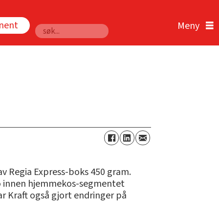
nnent
Søk
g av Regia Express-boks 450 gram.
akao innen hjemmekos-segmentet
ar Kraft også gjort endringer på