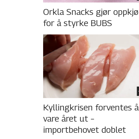
Orkla Snacks gjør oppkj
for å styrke BUBS
Kyllingkrisen forventes å
vare året ut –
importbehovet doblet