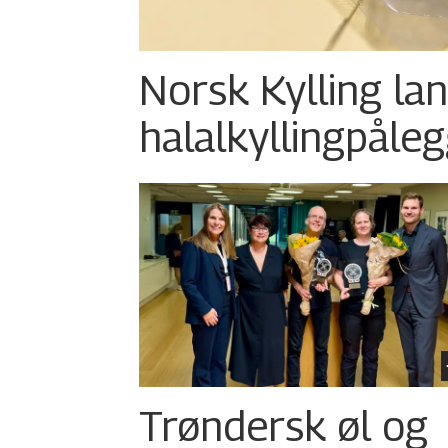
Norsk Kylling la
halalkylling­påleg
Trøndersk øl og