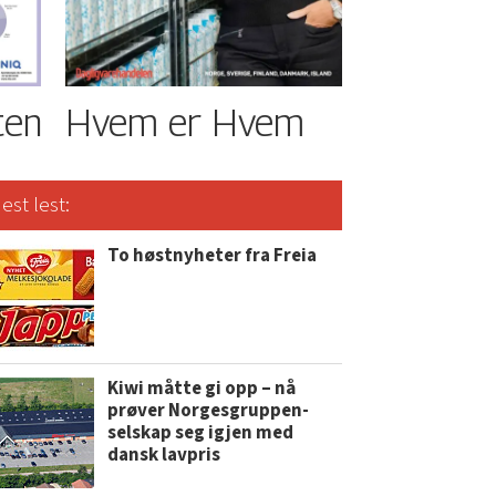
ten
Hvem er Hvem
est lest:
To høstnyheter fra Freia
Kiwi måtte gi opp – nå
prøver Norgesgruppen-
selskap seg igjen med
dansk lavpris