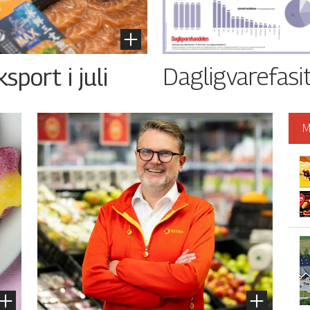
Dagligvarefasi
port i juli
M