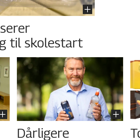
nserer
g til skolestart
Dårligere
T