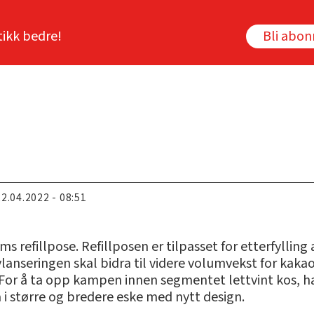
tikk bedre!
Bli abo
22.04.2022 - 08:51
ams refillpose. Refillposen er tilpasset for etterfyllin
ylanseringen skal bidra til videre volumvekst for k
. For å ta opp kampen innen segmentet lettvint kos, h
i større og bredere eske med nytt design.