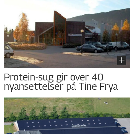
Protein-sug gir over 40
nyansettelser på Tine Frya