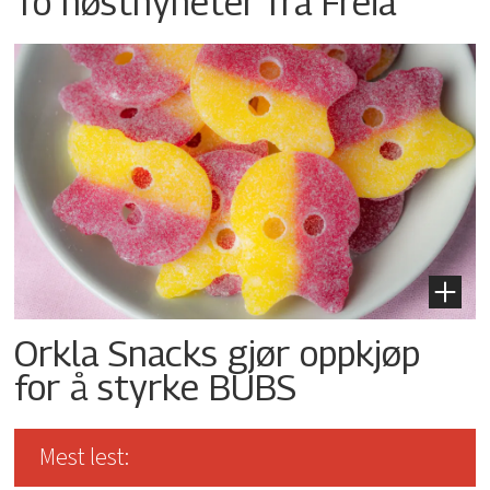
To høstnyheter fra Freia
Orkla Snacks gjør oppkjøp
for å styrke BUBS
Mest lest: