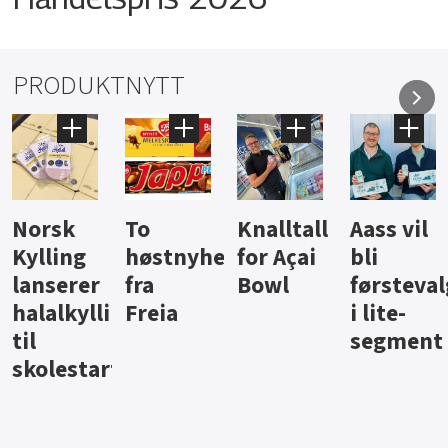
PRODUKTNYTT
Knalltall
Aass vil
Brus og
Hard
ter
for Açai
bli
jus fra
iste fra
Bowl
førstevalg
Berentsen
Hansa
i lite-
segment