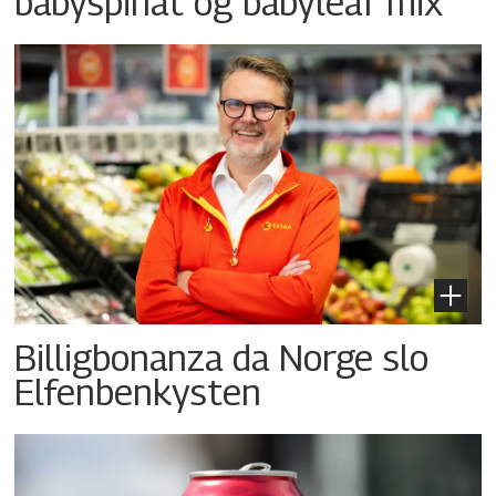
babyspinat og babyleaf mix
Billigbonanza da Norge slo
Elfenbenkysten