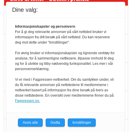
Dine valg:
Rema-flaggskip
dundrer videre
Informasjonskapsler og personvern
For å gi deg relevante annonser på vårt nettsted bruker vi
informasjon fra ditt besøk på vårt nettsted. Du kan reservere
Slik opprettholdes
deg mot dette under "Innstillinger".
ølsalget
For øvrig bruker vi informasjonskapsler og lignende verktøy for
analyse, for å sammenligne nettlesere, tilpasse innhold til deg
og for å utvikle og tilby nødvendig funksjonalitet. Les mer i vår
Færre varer, men fulle
personvernerklæring.
hyller
Vi er med i Fagpressen-nettverket. Om du samtykker under, vil
du få relevante annonser på nettstedene til medlemmene i
nettverket basert på informasjon fra dine besøk på tvers av
disse nettstedene. En oversikt over medlemmene finner du på
KI lager mat i butikken
Fagpressen.no.
Avvis alle
Godta
Innstillinger
Q passerte 1 milliard i