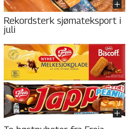
Rekordsterk sjømateksport i
juli