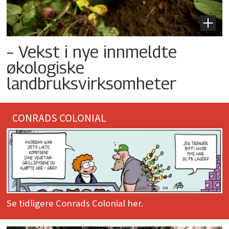
– Vekst i nye innmeldte
økologiske
landbruksvirksomheter
CONRADS COLONIAL
Se tidligere Conrads Colonial her.