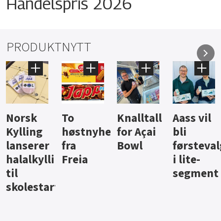
Handelspris 2026
PRODUKTNYTT
Knalltall
Aass vil
Brus og
Hard
ter
for Açai
bli
jus fra
iste fra
Bowl
førstevalg
Berentsen
Hansa
i lite-
segment