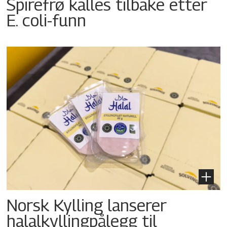
Spirefrø kalles tilbake etter
E. coli-funn
Norsk Kylling lanserer
halalkyllingpålegg til