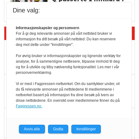
Rema i 2025
Dine valg:
Informasjonskapsler og personvern
Siste artikler - Økologisk
For å gi deg relevante annonser på vårt nettsted bruker vi
informasjon fra ditt besøk på vårt nettsted. Du kan reservere
deg mot dette under "Innstillinger".
Kolonihagens norske
yoghurt: Trues av
For øvrig bruker vi informasjonskapsler og lignende verktøy for
analyse, for å sammenligne nettlesere, tilpasse innhold til deg
melkemangel
og for å utvikle og tilby nødvendig funksjonalitet. Les mer i vår
personvernerklæring.
Marit Kolby vant
Vi er med i Fagpressen-nettverket. Om du samtykker under, vil
du få relevante annonser på nettstedene til medlemmene i
Økologisk Norge sin
nettverket basert på informasjon fra dine besøk på tvers av
hederspris
disse nettstedene. En oversikt over medlemmene finner du på
Fagpressen.no.
Blir enklere å velge
økologisk i butikkhylla
Avvis alle
Godta
Innstillinger