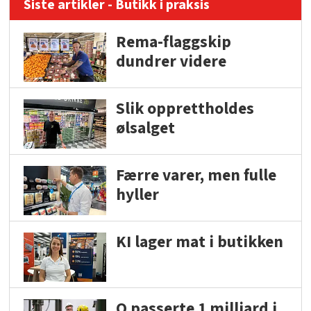
Siste artikler - Butikk i praksis
Rema-flaggskip
dundrer videre
Slik opprettholdes
ølsalget
Færre varer, men fulle
hyller
KI lager mat i butikken
Q passerte 1 milliard i