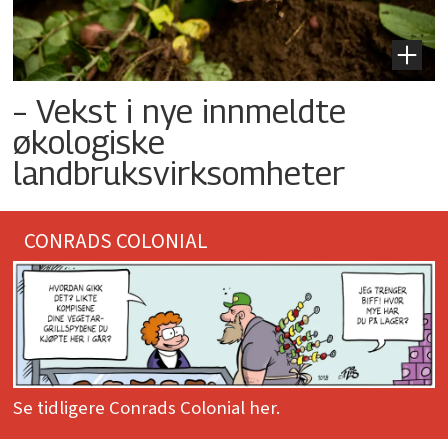
– Vekst i nye innmeldte
økologiske
landbruksvirksomheter
CONRADS COLONIAL
Se tidligere Conrads Colonial her.