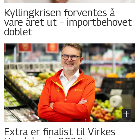
Kyllingkrisen forventes å
vare året ut – importbehovet
doblet
Extra er finalist til Virkes