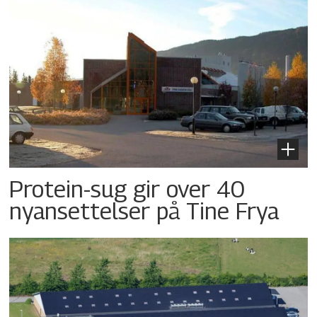
Protein-sug gir over 40
nyansettelser på Tine Frya