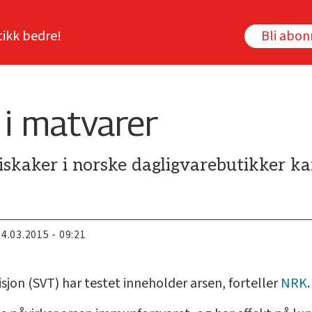
tikk bedre!
Bli abo
 i matvarer
riskaker i norske dagligvarebutikker k
04.03.2015 - 09:21
isjon (SVT) har testet inneholder arsen, forteller
NRK
.