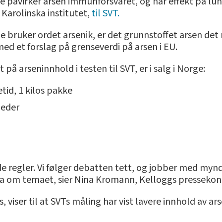
nde påvirker arsen immunforsvaret, og har effekt på lu
 Karolinska institutet,
til SVT.
ne bruker ordet arsenik, er det grunnstoffet arsen det
ed et forslag på grenseverdi på arsen i EU.
å arseninnhold i testen til SVT, er i salg i Norge:
tid, 1 kilos pakke
neder
de regler. Vi følger debatten tett, og jobber med myn
ta om temaet, sier Nina Kromann, Kelloggs pressekont
 viser til at SVTs måling har vist lavere innhold av a