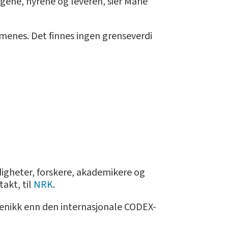
ngene, nyrene og leveren, sier Marie
 menes. Det finnes ingen grenseverdi
digheter, forskere, akademikere og
akt, til
NRK
.
rsenikk enn den internasjonale CODEX-