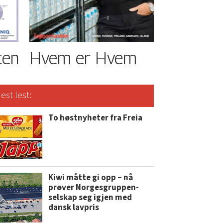
ten
Hvem er Hvem
est lest:
To høstnyheter fra Freia
Kiwi måtte gi opp – nå
prøver Norgesgruppen-
selskap seg igjen med
dansk lavpris