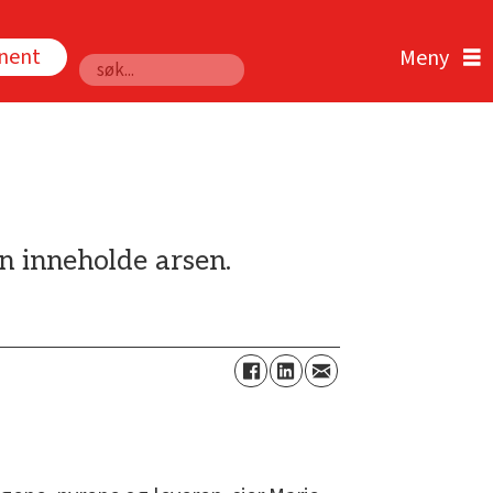
nnent
Søk
an inneholde arsen.