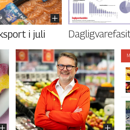
Dagligvarefasi
port i juli
M