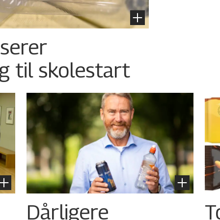
nserer
g til skolestart
Dårligere
T