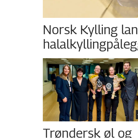
Norsk Kylling la
halalkylling­påleg
Trøndersk øl og