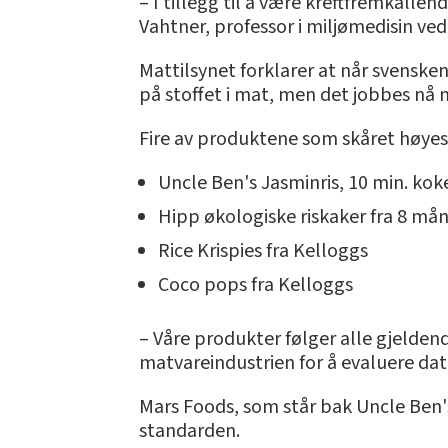
– I tillegg til å være kreftfremkalle
Vahtner, professor i miljømedisin ved
Mattilsynet forklarer at når svenske
på stoffet i mat, men det jobbes nå m
Fire av produktene som skåret høyest p
Uncle Ben's Jasminris, 10 min. koke
Hipp økologiske riskaker fra 8 må
Rice Krispies fra Kelloggs
Coco pops fra Kelloggs
– Våre produkter følger alle gjelden
matvareindustrien for å evaluere da
Mars Foods, som står bak Uncle Ben's,
standarden.