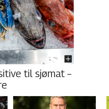
tive til sjømat –
re