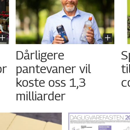
Dårligere
S
or
pantevaner vil
t
koste oss 1,3
c
milliarder