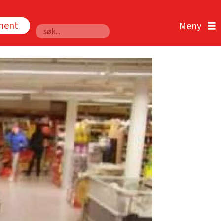
nnent
Søk