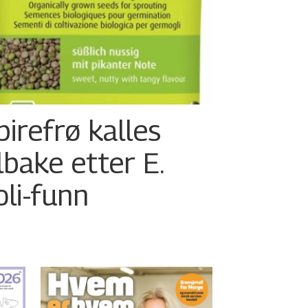
pirefrø kalles
ilbake etter E.
oli-funn