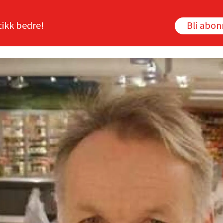
tikk bedre!
Bli abo