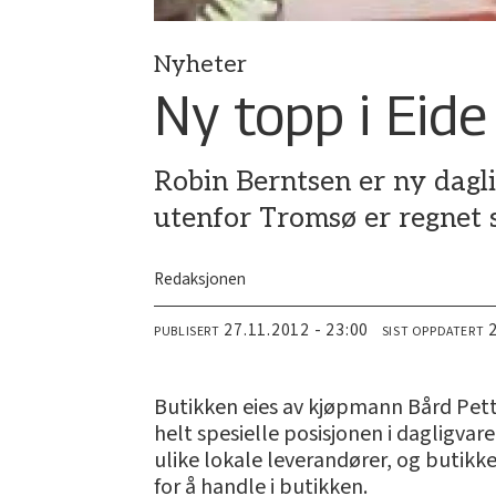
Nyheter
Ny topp i Eid
Robin Berntsen er ny dagl
utenfor Tromsø er regnet 
Redaksjonen
27.11.2012 - 23:00
PUBLISERT
SIST OPPDATERT
Butikken eies av kjøpmann Bård Pette
helt spesielle posisjonen i dagligva
ulike lokale leverandører, og butikke
for å handle i butikken.