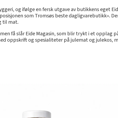
geri, og ifølge en fersk utgave av butikkens eget Ei
e posisjonen som Tromsøs beste dagligvarebutikk». Den
 til mat.
en få slår Eide Magasin, som blir trykt i et opplag på
 med oppskrift og spesialiteter på julemat og julekos,