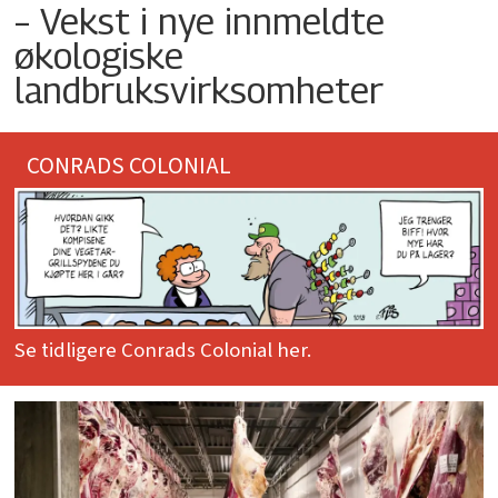
– Vekst i nye innmeldte
økologiske
landbruksvirksomheter
CONRADS COLONIAL
Se tidligere Conrads Colonial her.