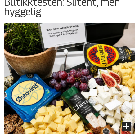
Butikktesten: Slitent, men
hyggelig