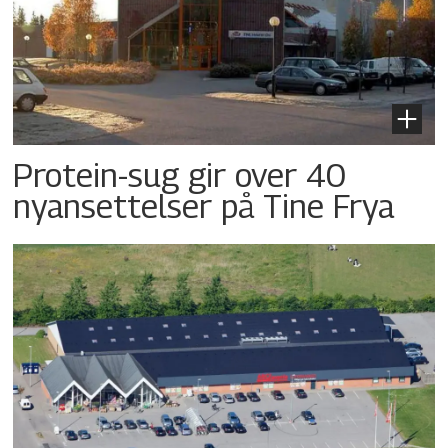
Protein-sug gir over 40
nyansettelser på Tine Frya