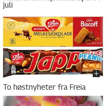
juli
To høstnyheter fra Freia