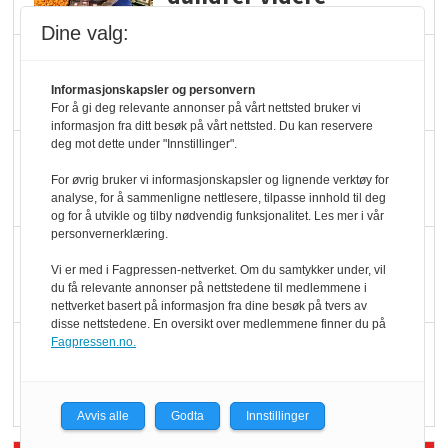
Dine valg:
Slik opprettholdes
ølsalget
Informasjonskapsler og personvern
For å gi deg relevante annonser på vårt nettsted bruker vi
informasjon fra ditt besøk på vårt nettsted. Du kan reservere
deg mot dette under "Innstillinger".
Færre varer, men fulle
hyller
For øvrig bruker vi informasjonskapsler og lignende verktøy for
analyse, for å sammenligne nettlesere, tilpasse innhold til deg
og for å utvikle og tilby nødvendig funksjonalitet. Les mer i vår
personvernerklæring.
KI lager mat i butikken
Vi er med i Fagpressen-nettverket. Om du samtykker under, vil
du få relevante annonser på nettstedene til medlemmene i
nettverket basert på informasjon fra dine besøk på tvers av
disse nettstedene. En oversikt over medlemmene finner du på
Fagpressen.no.
Q passerte 1 milliard i
Rema i 2025
Avvis alle
Godta
Innstillinger