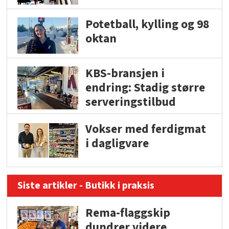
Potetball, kylling og 98
oktan
KBS-bransjen i
endring: Stadig større
serveringstilbud
Vokser med ferdigmat
i dagligvare
Siste artikler - Butikk i praksis
Rema-flaggskip
dundrer videre