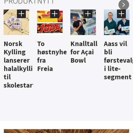
PRODUKTNYTT
Knalltall
Aass vil
Brus og
Hard
ter
for Açai
bli
jus fra
iste fra
Bowl
førstevalg
Berentsen
Hansa
i lite-
segment