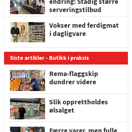
endring: Stadig større
serveringstilbud
Vokser med ferdigmat
i dagligvare
Siste artikler - Butikk i praksis
Rema-flaggskip
dundrer videre
Slik opprettholdes
ølsalget
Færre varer, men fulle