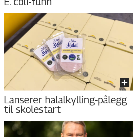
E. coli-funn
Lanserer halalkylling-­pålegg
til skolestart