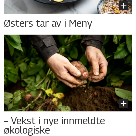
Østers tar av i Meny
– Vekst i nye innmeldte
økologiske