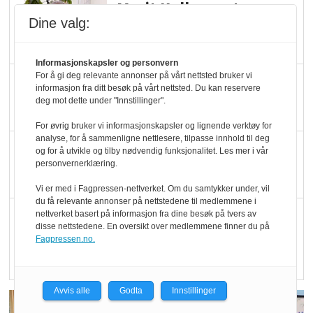
Marit Kolby vant
Dine valg:
Økologisk Norge sin
hederspris
Informasjonskapsler og personvern
For å gi deg relevante annonser på vårt nettsted bruker vi
Blir enklere å velge
informasjon fra ditt besøk på vårt nettsted. Du kan reservere
økologisk i butikkhylla
deg mot dette under "Innstillinger".
For øvrig bruker vi informasjonskapsler og lignende verktøy for
analyse, for å sammenligne nettlesere, tilpasse innhold til deg
Kolonihagen sliter
og for å utvikle og tilby nødvendig funksjonalitet. Les mer i vår
personvernerklæring.
med å få tak i nok melk
Vi er med i Fagpressen-nettverket. Om du samtykker under, vil
du få relevante annonser på nettstedene til medlemmene i
Rapport: Økokundene
nettverket basert på informasjon fra dine besøk på tvers av
disse nettstedene. En oversikt over medlemmene finner du på
er klare! Er markedet
Fagpressen.no.
det?
Avvis alle
Godta
Innstillinger