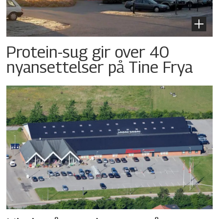
Protein-sug gir over 40
nyansettelser på Tine Frya