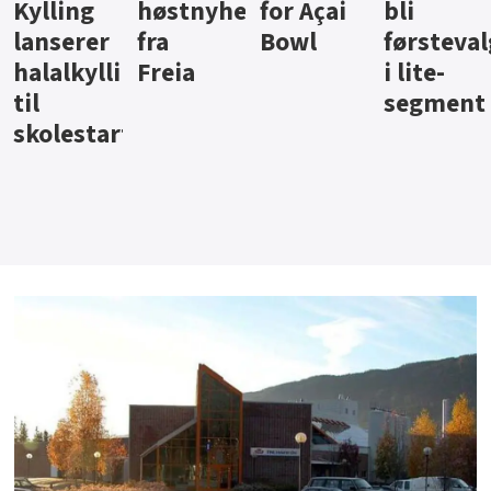
ter
for Açai
bli
jus fra
iste fra
Bowl
førstevalg
Berentsen
Hansa
i lite-
segment