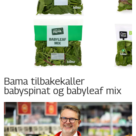
Bama tilbakekaller
babyspinat og babyleaf mix