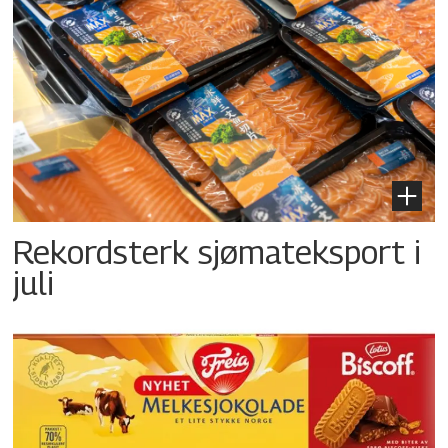
Rekordsterk sjømateksport i
juli