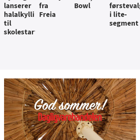
Bowl
førstevalg
Berentsen
Hansa
i lite-
segment