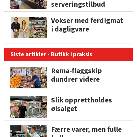
serveringstilbud
Vokser med ferdigmat
i dagligvare
Siste artikler - Butikk i praksis
Rema-flaggskip
dundrer videre
Slik opprettholdes
ølsalget
Færre varer, men fulle