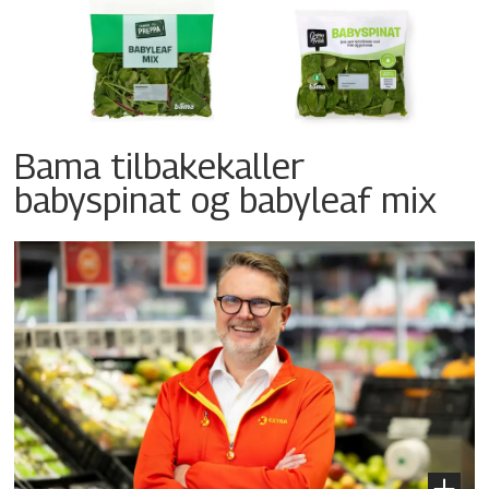
Bama tilbakekaller
babyspinat og babyleaf mix