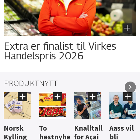
Extra er finalist til Virkes
Handelspris 2026
PRODUKTNYTT
Knalltall
Aass vil
Brus og
Hard
ter
for Açai
bli
jus fra
iste fra