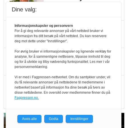
Økologisk Norge sin
Dine valg:
hederspris
Informasjonskapsler og personvern
Blir enklere å velge
For å gi deg relevante annonser på vårt nettsted bruker vi
økologisk i butikkhylla
informasjon fra ditt besøk på vårt nettsted. Du kan reservere
deg mot dette under "Innstillinger".
For øvrig bruker vi informasjonskapsler og lignende verktøy for
Kolonihagen sliter
analyse, for å sammenligne nettlesere, tilpasse innhold til deg
og for å utvikle og tilby nødvendig funksjonalitet. Les mer i vår
med å få tak i nok melk
personvernerklæring.
Vi er med i Fagpressen-nettverket. Om du samtykker under, vil
Rapport: Økokundene
du få relevante annonser på nettstedene til medlemmene i
nettverket basert på informasjon fra dine besøk på tvers av
er klare! Er markedet
disse nettstedene. En oversikt over medlemmene finner du på
det?
Fagpressen.no.
Avvis alle
Godta
Innstillinger