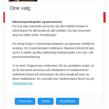
Dine valg:
Siste artikler - Økologisk
Informasjonskapsler og personvern
For å gi deg relevante annonser på vårt nettsted bruker vi
Kolonihagens norske
informasjon fra ditt besøk på vårt nettsted. Du kan reservere
yoghurt: Trues av
deg mot dette under "Innstillinger".
melkemangel
For øvrig bruker vi informasjonskapsler og lignende verktøy for
analyse, for å sammenligne nettlesere, tilpasse innhold til deg
og for å utvikle og tilby nødvendig funksjonalitet. Les mer i vår
Marit Kolby vant
personvernerklæring.
Økologisk Norge sin
Vi er med i Fagpressen-nettverket. Om du samtykker under, vil
hederspris
du få relevante annonser på nettstedene til medlemmene i
nettverket basert på informasjon fra dine besøk på tvers av
disse nettstedene. En oversikt over medlemmene finner du på
Blir enklere å velge
Fagpressen.no.
økologisk i butikkhylla
Avvis alle
Godta
Innstillinger
Kolonihagen sliter