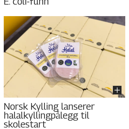
E. coli-funn
Norsk Kylling lanserer
halalkyllingpålegg til
skolestart