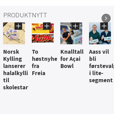
PRODUKTNYTT
Knalltall
Aass vil
Brus og
Hard
ter
for Açai
bli
jus fra
iste fra
Bowl
førstevalg
Berentsen
Hansa
i lite-
segment