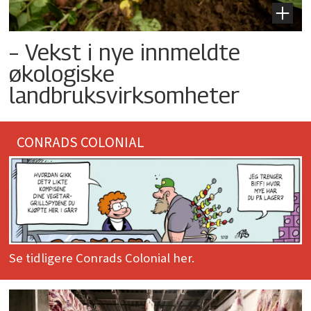
– Vekst i nye innmeldte
økologiske
landbruksvirksomheter
CONRADS COLONIAL
Se tidligere Conrads Colonial her.