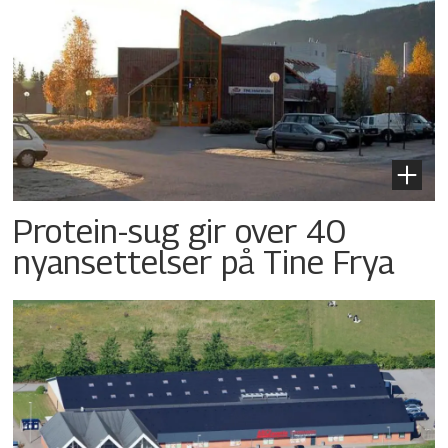
Protein-sug gir over 40
nyansettelser på Tine Frya