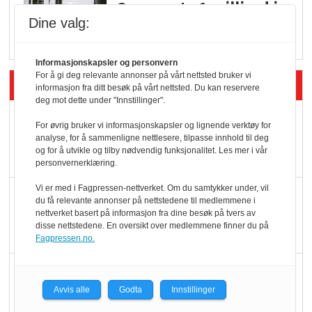
Q passerte 1 milliard i
Dine valg:
Rema i 2025
Informasjonskapsler og personvern
For å gi deg relevante annonser på vårt nettsted bruker vi
Siste artikler - Økologisk
informasjon fra ditt besøk på vårt nettsted. Du kan reservere
deg mot dette under "Innstillinger".
Kolonihagens norske
For øvrig bruker vi informasjonskapsler og lignende verktøy for
yoghurt: Trues av
analyse, for å sammenligne nettlesere, tilpasse innhold til deg
og for å utvikle og tilby nødvendig funksjonalitet. Les mer i vår
melkemangel
personvernerklæring.
Vi er med i Fagpressen-nettverket. Om du samtykker under, vil
Marit Kolby vant
du få relevante annonser på nettstedene til medlemmene i
Økologisk Norge sin
nettverket basert på informasjon fra dine besøk på tvers av
disse nettstedene. En oversikt over medlemmene finner du på
hederspris
Fagpressen.no.
Blir enklere å velge
økologisk i butikkhylla
Avvis alle
Godta
Innstillinger