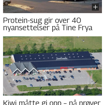
Protein-sug gir over 40
nyansettelser på Tine Frya
Kiwi måtte gi opp – nå prøver