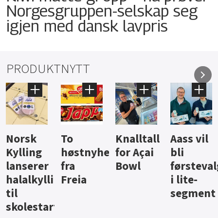
Norgesgruppen-selskap seg
igjen med dansk lavpris
PRODUKTNYTT
Knalltall
Aass vil
Brus og
Hard
ter
for Açai
bli
jus fra
iste fra
Bowl
førstevalg
Berentsen
Hansa
i lite-
segment