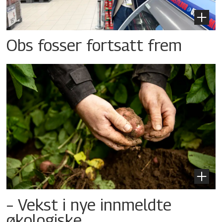
Obs fosser fortsatt frem
– Vekst i nye innmeldte
økologiske