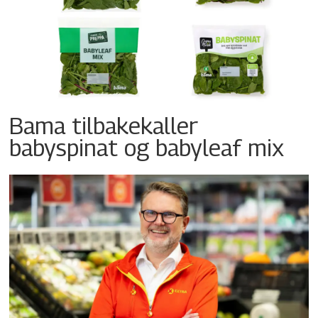
Bama tilbakekaller
babyspinat og babyleaf mix