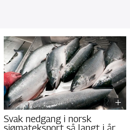
Svak nedgang i norsk
sjømateksport så langt i år