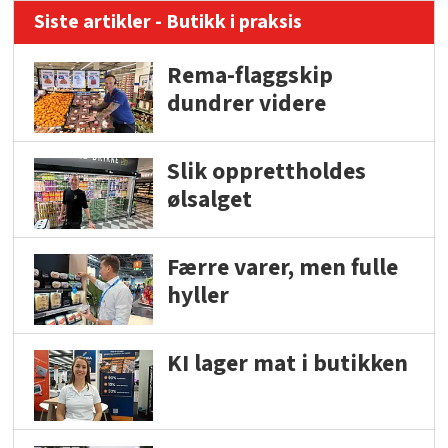
Siste artikler - Butikk i praksis
Rema-flaggskip
dundrer videre
Slik opprettholdes
ølsalget
Færre varer, men fulle
hyller
KI lager mat i butikken