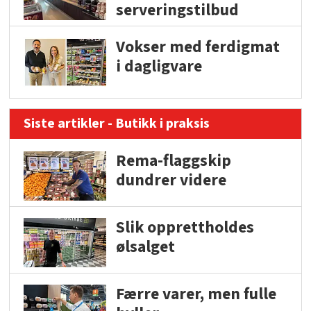
serveringstilbud
Vokser med ferdigmat
i dagligvare
Siste artikler - Butikk i praksis
Rema-flaggskip
dundrer videre
Slik opprettholdes
ølsalget
Færre varer, men fulle