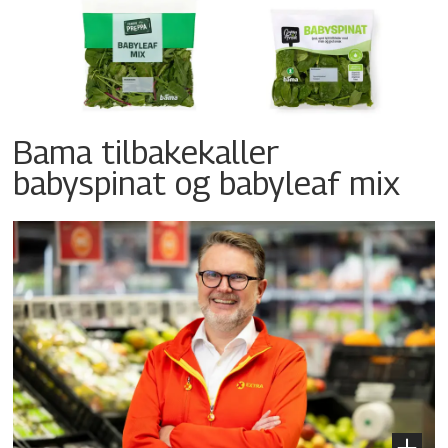
Bama tilbakekaller
babyspinat og babyleaf mix