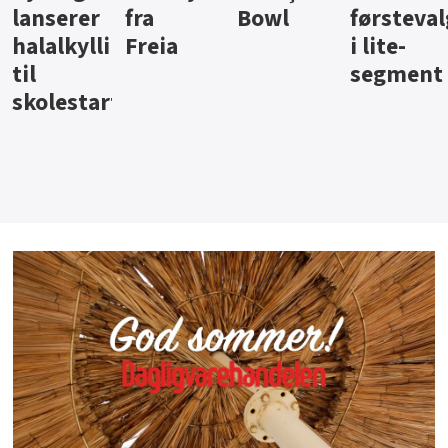
Bowl
førstevalg
Berentsen
Hansa
i lite-
segment