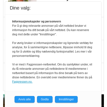
Økologisk Norge sin
Dine valg:
hederspris
Informasjonskapsler og personvern
Blir enklere å velge
For å gi deg relevante annonser på vårt nettsted bruker vi
økologisk i butikkhylla
informasjon fra ditt besøk på vårt nettsted. Du kan reservere
deg mot dette under "Innstillinger".
For øvrig bruker vi informasjonskapsler og lignende verktøy for
Kolonihagen sliter
analyse, for å sammenligne nettlesere, tilpasse innhold til deg
og for å utvikle og tilby nødvendig funksjonalitet. Les mer i vår
med å få tak i nok melk
personvernerklæring.
Vi er med i Fagpressen-nettverket. Om du samtykker under, vil
Rapport: Økokundene
du få relevante annonser på nettstedene til medlemmene i
nettverket basert på informasjon fra dine besøk på tvers av
er klare! Er markedet
disse nettstedene. En oversikt over medlemmene finner du på
det?
Fagpressen.no.
Avvis alle
Godta
Innstillinger