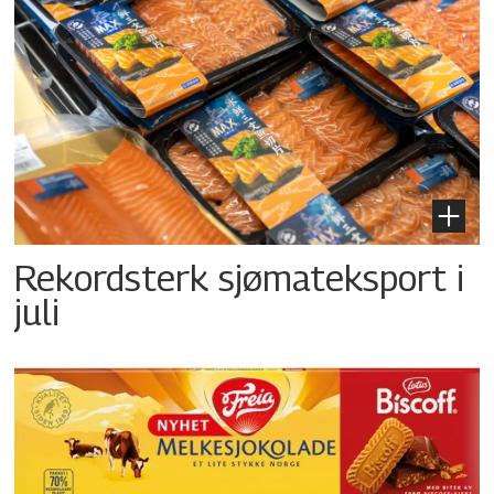
Rekordsterk sjømateksport i
juli