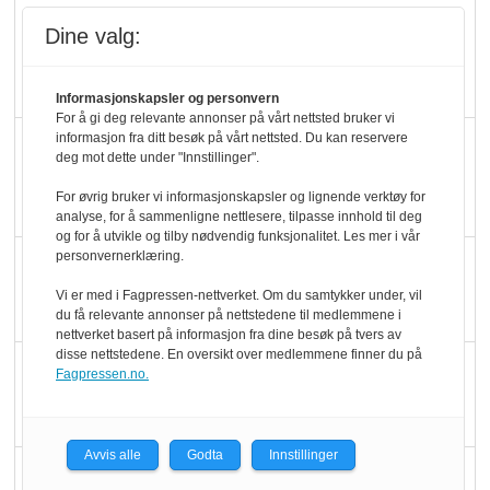
Kolonihagens norske
Dine valg:
yoghurt: Trues av
melkemangel
Informasjonskapsler og personvern
For å gi deg relevante annonser på vårt nettsted bruker vi
informasjon fra ditt besøk på vårt nettsted. Du kan reservere
Marit Kolby vant
deg mot dette under "Innstillinger".
Økologisk Norge sin
For øvrig bruker vi informasjonskapsler og lignende verktøy for
hederspris
analyse, for å sammenligne nettlesere, tilpasse innhold til deg
og for å utvikle og tilby nødvendig funksjonalitet. Les mer i vår
personvernerklæring.
Blir enklere å velge
økologisk i butikkhylla
Vi er med i Fagpressen-nettverket. Om du samtykker under, vil
du få relevante annonser på nettstedene til medlemmene i
nettverket basert på informasjon fra dine besøk på tvers av
disse nettstedene. En oversikt over medlemmene finner du på
Kolonihagen sliter
Fagpressen.no.
med å få tak i nok melk
Avvis alle
Godta
Innstillinger
Rapport: Økokundene