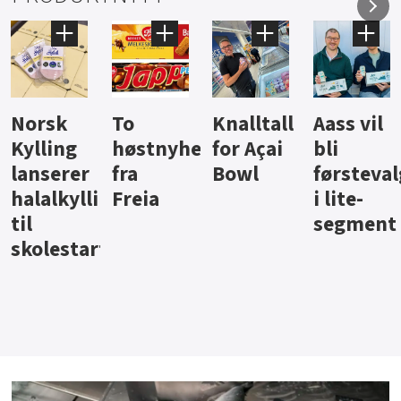
Knalltall
Aass vil
Brus og
Hard
ter
for Açai
bli
jus fra
iste fra
Bowl
førstevalg
Berentsen
Hansa
i lite-
segment