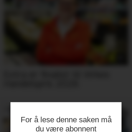
Extra er finalist til Virkes
Handelspris 2026
PRODUKTNYTT
For å lese denne saken må
du være abonnent