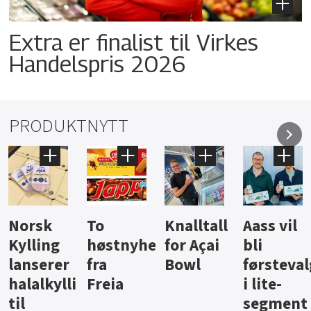
Extra er finalist til Virkes
Handelspris 2026
PRODUKTNYTT
Knalltall
Aass vil
Brus og
Hard
ter
for Açai
bli
jus fra
iste fra
Bowl
førstevalg
Berentsen
Hansa
i lite-
segment