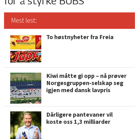
for å styrke BUBS
Mest lest:
To høstnyheter fra Freia
Kiwi måtte gi opp – nå prøver
Norgesgruppen-selskap seg
igjen med dansk lavpris
Dårligere pantevaner vil
koste oss 1,3 milliarder