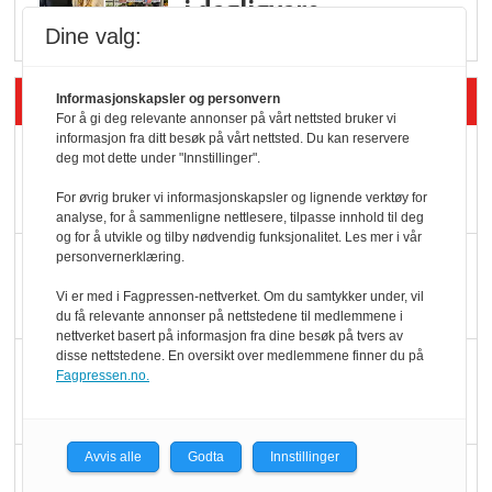
i dagligvare
Dine valg:
Siste artikler - Butikk i praksis
Informasjonskapsler og personvern
For å gi deg relevante annonser på vårt nettsted bruker vi
informasjon fra ditt besøk på vårt nettsted. Du kan reservere
Rema-flaggskip
deg mot dette under "Innstillinger".
dundrer videre
For øvrig bruker vi informasjonskapsler og lignende verktøy for
analyse, for å sammenligne nettlesere, tilpasse innhold til deg
og for å utvikle og tilby nødvendig funksjonalitet. Les mer i vår
Slik opprettholdes
personvernerklæring.
ølsalget
Vi er med i Fagpressen-nettverket. Om du samtykker under, vil
du få relevante annonser på nettstedene til medlemmene i
nettverket basert på informasjon fra dine besøk på tvers av
disse nettstedene. En oversikt over medlemmene finner du på
Færre varer, men fulle
Fagpressen.no.
hyller
Avvis alle
Godta
Innstillinger
KI lager mat i butikken