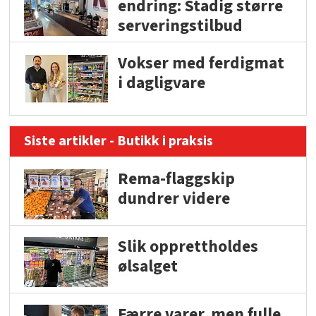
endring: Stadig større
serveringstilbud
Vokser med ferdigmat
i dagligvare
Siste artikler - Butikk i praksis
Rema-flaggskip
dundrer videre
Slik opprettholdes
ølsalget
Færre varer, men fulle