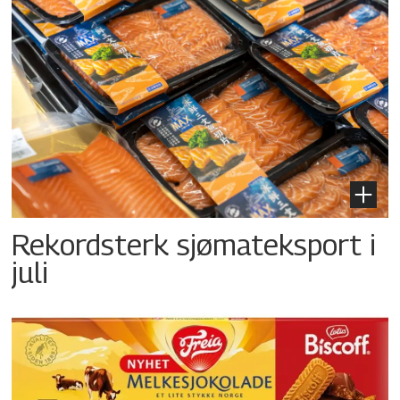
Rekordsterk sjømateksport i
juli