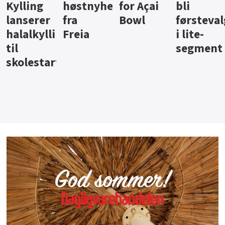
ter
for Açai
bli
jus fra
iste fra
Bowl
førstevalg
Berentsen
Hansa
i lite-
segment