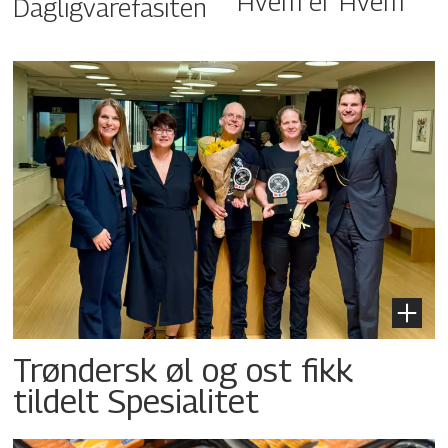
Hvem er Hvem
Dagligvarefasiten
Trøndersk øl og ost fikk
tildelt Spesialitet