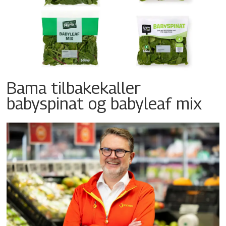
Bama tilbakekaller
babyspinat og babyleaf mix