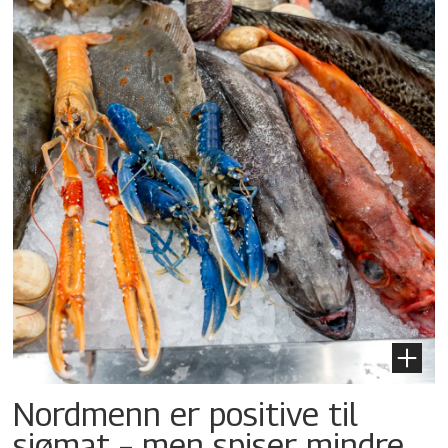
Nordmenn er positive til
sjømat – men spiser mindre