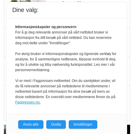
Marit Kolby vant
Dine valg:
Økologisk Norge sin
hederspris
Informasjonskapsler og personvern
For å gi deg relevante annonser på vårt nettsted bruker vi
Blir enklere å velge
informasjon fra ditt besøk på vårt nettsted. Du kan reservere
økologisk i butikkhylla
deg mot dette under "Innstillinger".
For øvrig bruker vi informasjonskapsler og lignende verktøy for
analyse, for å sammenligne nettlesere, tilpasse innhold til deg
Kolonihagen sliter
og for å utvikle og tilby nødvendig funksjonalitet. Les mer i vår
personvernerklæring.
med å få tak i nok melk
Vi er med i Fagpressen-nettverket. Om du samtykker under, vil
du få relevante annonser på nettstedene til medlemmene i
nettverket basert på informasjon fra dine besøk på tvers av
Rapport: Økokundene
disse nettstedene. En oversikt over medlemmene finner du på
er klare! Er markedet
Fagpressen.no.
det?
Avvis alle
Godta
Innstillinger