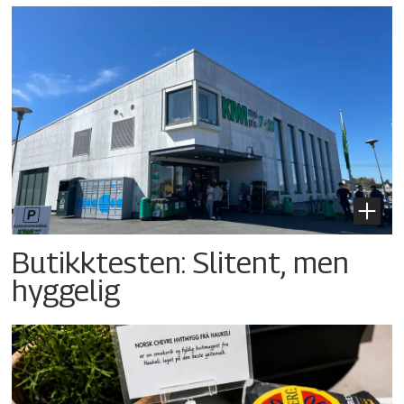
Butikktesten: Slitent, men
hyggelig