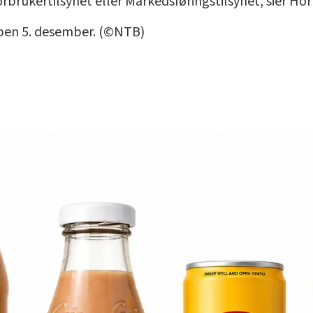
orbrukertilsynet eller Markedsføringstilsynet, sier Hor
obben 5. desember. (©NTB)