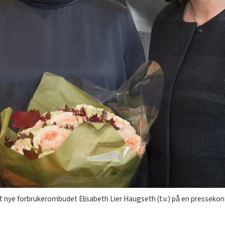
 nye forbrukerombudet Elisabeth Lier Haugseth (t.v.) på en pressekonf