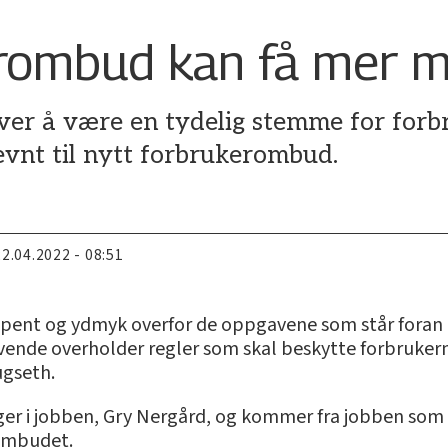
rombud kan få mer 
ver å være en tydelig stemme for forbr
evnt til nytt forbrukerombud.
22.04.2022 - 08:51
r spent og ydmyk overfor de oppgavene som står for
rivende overholder regler som skal beskytte forbruke
ugseth.
enger i jobben, Gry Nergård, og kommer fra jobben som 
sombudet.