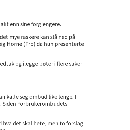
akt enn sine forgjengere.
 det mye raskere kan slå ned på
veig Horne (Frp) da hun presenterte
dtak og ilegge bøter i flere saker
an kalle seg ombud like lenge. I
fte. Siden Forbrukerombudets
 hva det skal hete, men to forslag