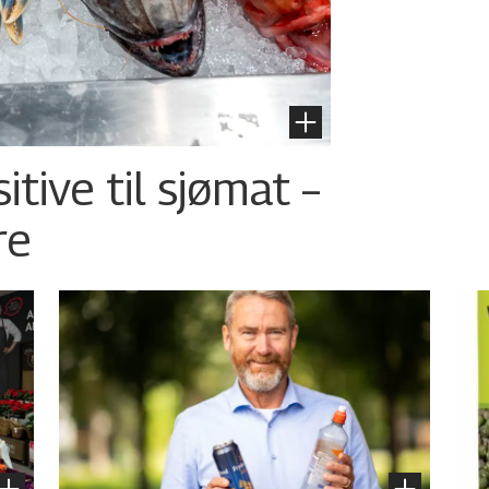
tive til sjømat –
re