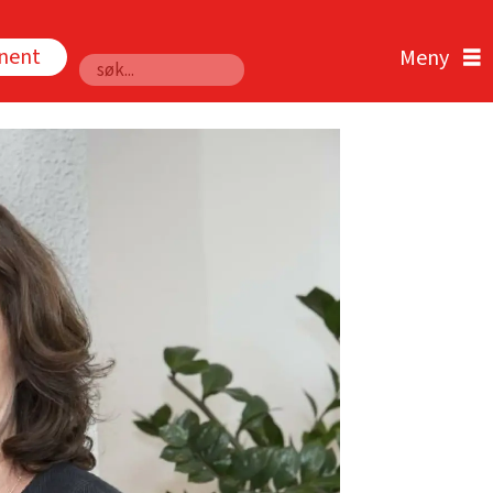
nnent
Søk