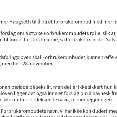
mmer Haugseth til å bli et forbrukerombud med mer m
 forslag om å styrke Forbrukerombudets rolle, slik at
n til fordel for forbrukerne, sa forbrukerminister Sol
kedsføringsloven skal Forbrukerombudet kunne treffe ve
g med frist 28. november.
r en periode på seks år, men det er ikke sikkert hun k
gsloven ligger det også inne et forslag om å navneski
 er ikke ombud et dekkende navn, mener regjeringen.
e Forbrukerombudets navn. Vi har ikke konkludert med