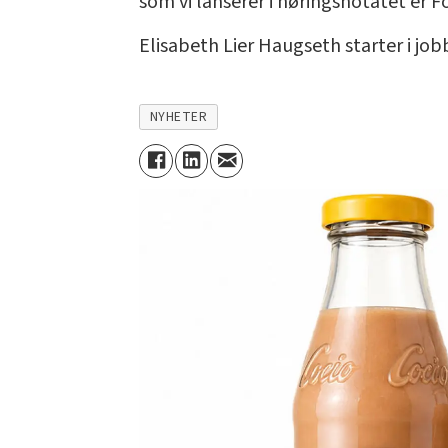
som vi lanserer i høringsnotatet er F
Elisabeth Lier Haugseth starter i j
NYHETER