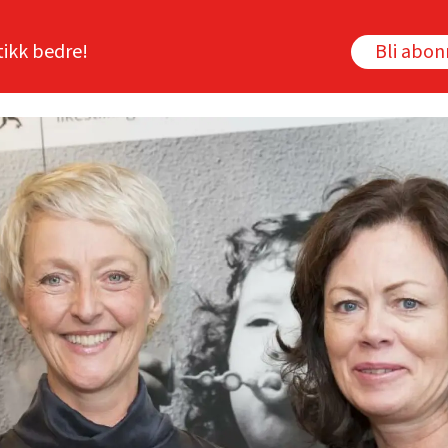
tikk bedre!
Bli abo