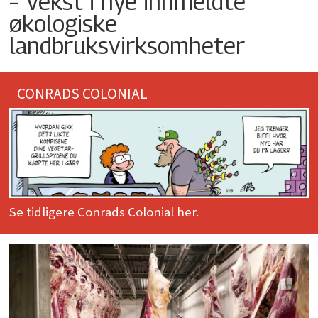
– Vekst i nye innmeldte
økologiske
landbruksvirksomheter
CONRADS COLONIAL
Se tidligere Conrads Colonial her.