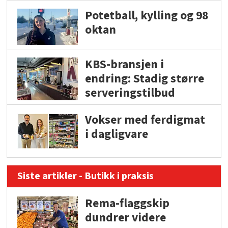
Potetball, kylling og 98
oktan
KBS-bransjen i
endring: Stadig større
serveringstilbud
Vokser med ferdigmat
i dagligvare
Siste artikler - Butikk i praksis
Rema-flaggskip
dundrer videre