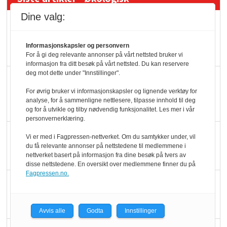
Dine valg:
Kolonihagens norske
yoghurt: Trues av
Informasjonskapsler og personvern
melkemangel
For å gi deg relevante annonser på vårt nettsted bruker vi
informasjon fra ditt besøk på vårt nettsted. Du kan reservere
deg mot dette under "Innstillinger".
Marit Kolby vant
Økologisk Norge sin
For øvrig bruker vi informasjonskapsler og lignende verktøy for
analyse, for å sammenligne nettlesere, tilpasse innhold til deg
hederspris
og for å utvikle og tilby nødvendig funksjonalitet. Les mer i vår
personvernerklæring.
Blir enklere å velge
Vi er med i Fagpressen-nettverket. Om du samtykker under, vil
du få relevante annonser på nettstedene til medlemmene i
økologisk i butikkhylla
nettverket basert på informasjon fra dine besøk på tvers av
disse nettstedene. En oversikt over medlemmene finner du på
Fagpressen.no.
Kolonihagen sliter
med å få tak i nok melk
Avvis alle
Godta
Innstillinger