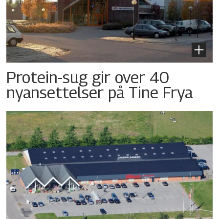
Protein-sug gir over 40
nyansettelser på Tine Frya