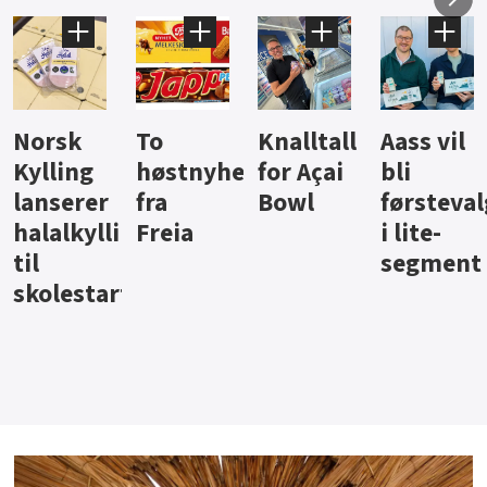
Knalltall
Aass vil
Brus og
Hard
ter
for Açai
bli
jus fra
iste fra
Bowl
førstevalg
Berentsen
Hansa
i lite-
segment