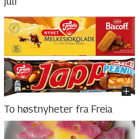
juli
To høstnyheter fra Freia