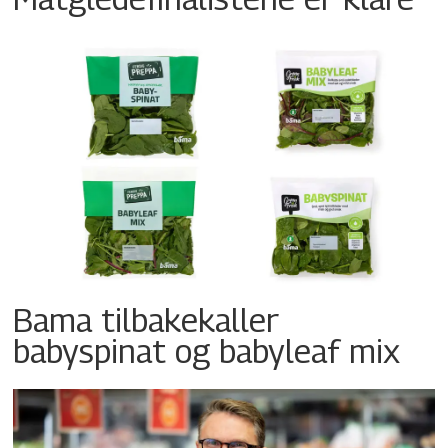
Bama tilbakekaller
babyspinat og babyleaf mix