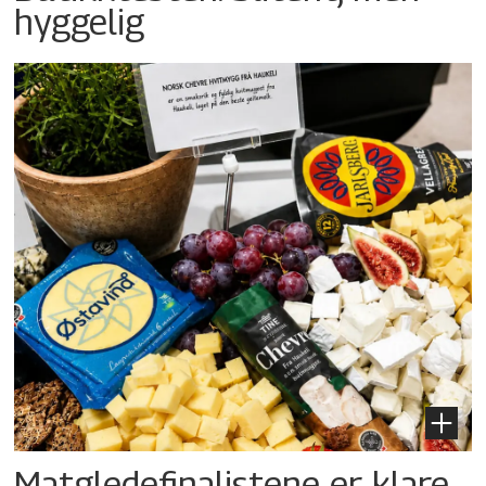
hyggelig
Matgledefinalistene er klare