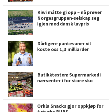
Kiwi måtte gi opp – nå prøver
Norgesgruppen-selskap seg
igjen med dansk lavpris
Dårligere pantevaner vil
koste oss 1,3 milliarder
Butikktesten: Supermarked i
nærsenter i for store sko
Orkla Snacks gjør oppkjøp for
å styrke BUBS