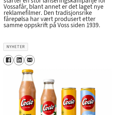
starter en stor lanseringskampanje for
Vossafår, blant annet er det laget nye
reklamefilmer. Den tradisjonsrike
fårepølsa har vært produsert etter
samme oppskrift på Voss siden 1939.
NYHETER