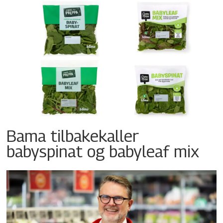
Bama tilbakekaller
babyspinat og babyleaf mix