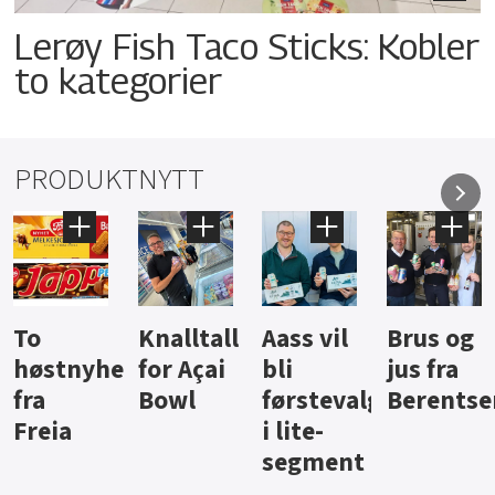
Lerøy Fish Taco Sticks: Kobler
to kategorier
PRODUKTNYTT
Knalltall
Aass vil
Brus og
Hard
ter
for Açai
bli
jus fra
iste fra
Bowl
førstevalg
Berentsen
Hansa
i lite-
segment