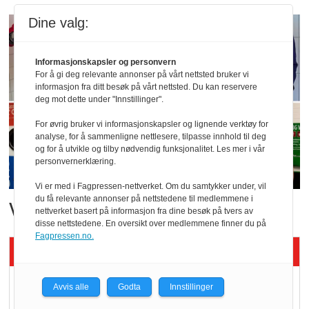
Dine valg:
Informasjonskapsler og personvern
For å gi deg relevante annonser på vårt nettsted bruker vi
informasjon fra ditt besøk på vårt nettsted. Du kan reservere
deg mot dette under "Innstillinger".
For øvrig bruker vi informasjonskapsler og lignende verktøy for
analyse, for å sammenligne nettlesere, tilpasse innhold til deg
og for å utvikle og tilby nødvendig funksjonalitet. Les mer i vår
personvernerklæring.
Vi er med i Fagpressen-nettverket. Om du samtykker under, vil
du få relevante annonser på nettstedene til medlemmene i
Vant i nyåpnet butikk
nettverket basert på informasjon fra dine besøk på tvers av
disse nettstedene. En oversikt over medlemmene finner du på
Fagpressen.no.
Siste artikler - KBS
Mat er viktigere enn
Avvis alle
Godta
Innstillinger
pris når elbilister