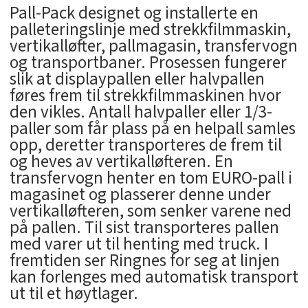
Pall-Pack designet og installerte en
palleteringslinje med strekkfilmmaskin,
vertikalløfter, pallmagasin, transfervogn
og transportbaner. Prosessen fungerer
slik at displaypallen eller halvpallen
føres frem til strekkfilmmaskinen hvor
den vikles. Antall halvpaller eller 1/3-
paller som får plass på en helpall samles
opp, deretter transporteres de frem til
og heves av vertikalløfteren. En
transfervogn henter en tom EURO-pall i
magasinet og plasserer denne under
vertikalløfteren, som senker varene ned
på pallen. Til sist transporteres pallen
med varer ut til henting med truck. I
fremtiden ser Ringnes for seg at linjen
kan forlenges med automatisk transport
ut til et høytlager.