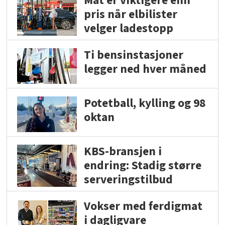
Mat er viktigere enn
pris når elbilister
velger ladestopp
Ti bensinstasjoner
legger ned hver måned
Potetball, kylling og 98
oktan
KBS-bransjen i
endring: Stadig større
serveringstilbud
Vokser med ferdigmat
i dagligvare