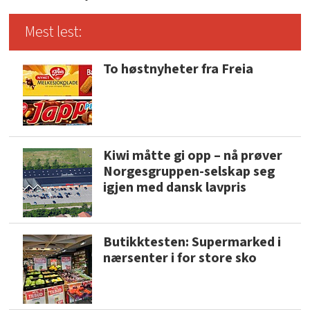
Mest lest:
To høstnyheter fra Freia
Kiwi måtte gi opp – nå prøver
Norgesgruppen-selskap seg
igjen med dansk lavpris
Butikktesten: Supermarked i
nærsenter i for store sko