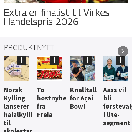
Extra er finalist til Virkes
Handelspris 2026
PRODUKTNYTT
Knalltall
Aass vil
Brus og
Hard
ter
for Açai
bli
jus fra
iste fra
Bowl
førstevalg
Berentsen
Hansa
i lite-
segment