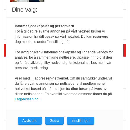
Dine valg:
Q passerte 1 milliard i
Rema i 2025
Informasjonskapsler og personvern
For å gi deg relevante annonser på vårt nettsted bruker vi
informasjon fra ditt besøk på vårt nettsted. Du kan reservere
deg mot dette under "Innstillinger".
Siste artikler - Økologisk
For øvrig bruker vi informasjonskapsler og lignende verktøy for
analyse, for å sammenligne nettlesere, tilpasse innhold til deg
og for å utvikle og tilby nødvendig funksjonalitet. Les mer i vår
Kolonihagens norske
personvernerklæring.
yoghurt: Trues av
Vi er med i Fagpressen-nettverket. Om du samtykker under, vil
melkemangel
du få relevante annonser på nettstedene til medlemmene i
nettverket basert på informasjon fra dine besøk på tvers av
disse nettstedene. En oversikt over medlemmene finner du på
Marit Kolby vant
Fagpressen.no.
Økologisk Norge sin
hederspris
Avvis alle
Godta
Innstillinger
Blir enklere å velge