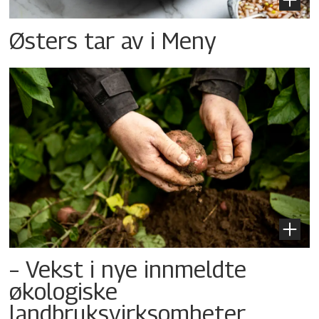
Østers tar av i Meny
– Vekst i nye innmeldte
økologiske
landbruksvirksomheter