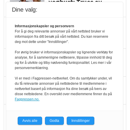
yoghurt: Trues av
melkemangel
Dine valg:
Marit Kolby vant
Informasjonskapsler og personvern
Økologisk Norge sin
For å gi deg relevante annonser på vårt nettsted bruker vi
informasjon fra ditt besøk på vårt nettsted. Du kan reservere
hederspris
deg mot dette under "Innstillinger".
For øvrig bruker vi informasjonskapsler og lignende verktøy for
Blir enklere å velge
analyse, for å sammenligne nettlesere, tilpasse innhold til deg
og for å utvikle og tilby nødvendig funksjonalitet. Les mer i vår
økologisk i butikkhylla
personvernerklæring.
Vi er med i Fagpressen-nettverket. Om du samtykker under, vil
Kolonihagen sliter
du få relevante annonser på nettstedene til medlemmene i
nettverket basert på informasjon fra dine besøk på tvers av
med å få tak i nok melk
disse nettstedene. En oversikt over medlemmene finner du på
Fagpressen.no.
Rapport: Økokundene
er klare! Er markedet
Avvis alle
Godta
Innstillinger
det?