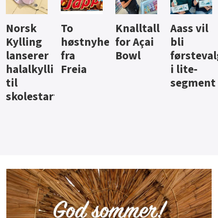
Knalltall
Aass vil
Brus og
Hard
ter
for Açai
bli
jus fra
iste fra
Bowl
førstevalg
Berentsen
Hansa
i lite-
segment