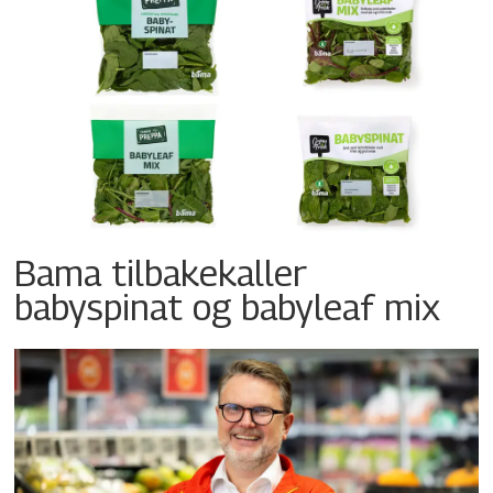
Bama tilbakekaller
babyspinat og babyleaf mix