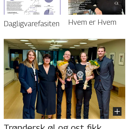
Hvem er Hvem
Dagligvarefasiten
Trøndersk øl og ost fikk