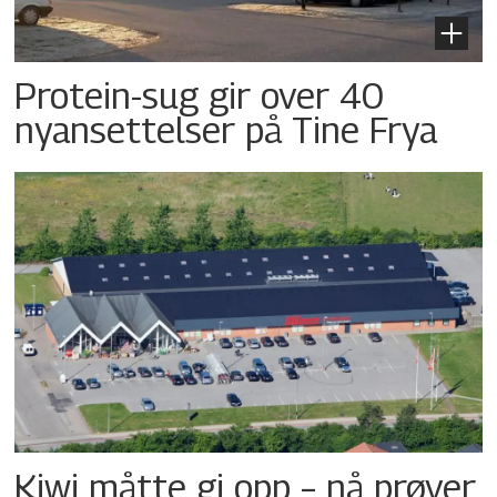
Protein-sug gir over 40
nyansettelser på Tine Frya
Kiwi måtte gi opp – nå prøver