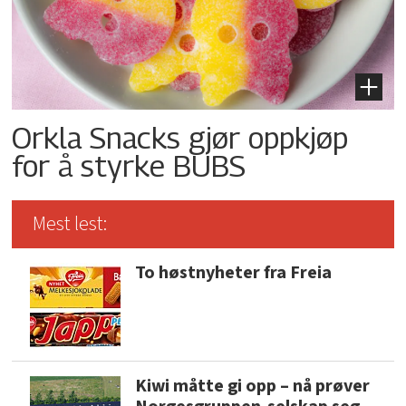
Orkla Snacks gjør oppkjøp
for å styrke BUBS
Mest lest:
To høstnyheter fra Freia
Kiwi måtte gi opp – nå prøver