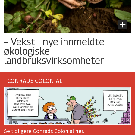
– Vekst i nye innmeldte
økologiske
landbruksvirksomheter
CONRADS COLONIAL
Se tidligere Conrads Colonial her.