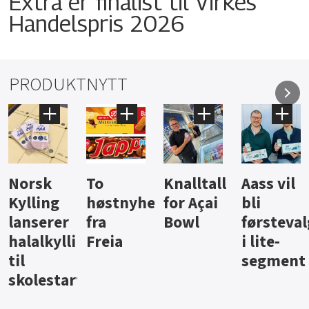
Extra er finalist til Virkes
Handelspris 2026
PRODUKTNYTT
Knalltall
Aass vil
Brus og
Hard
ter
for Açai
bli
jus fra
iste fra
Bowl
førstevalg
Berentsen
Hansa
i lite-
segment