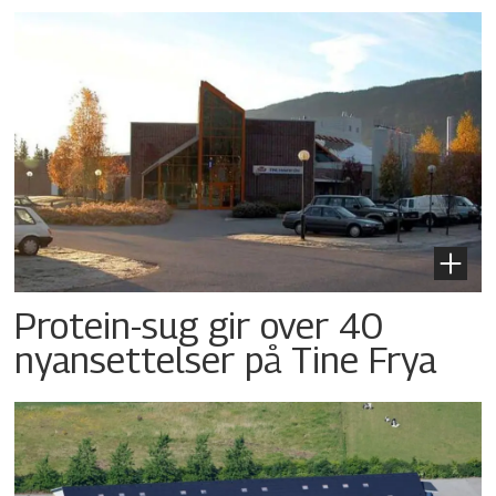
Protein-sug gir over 40
nyansettelser på Tine Frya