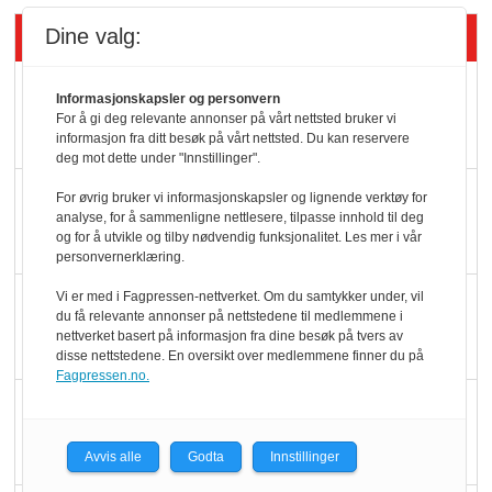
Siste artikler - Butikk i praksis
Dine valg:
Rema-flaggskip
Informasjonskapsler og personvern
dundrer videre
For å gi deg relevante annonser på vårt nettsted bruker vi
informasjon fra ditt besøk på vårt nettsted. Du kan reservere
deg mot dette under "Innstillinger".
Slik opprettholdes
For øvrig bruker vi informasjonskapsler og lignende verktøy for
analyse, for å sammenligne nettlesere, tilpasse innhold til deg
ølsalget
og for å utvikle og tilby nødvendig funksjonalitet. Les mer i vår
personvernerklæring.
Vi er med i Fagpressen-nettverket. Om du samtykker under, vil
Færre varer, men fulle
du få relevante annonser på nettstedene til medlemmene i
hyller
nettverket basert på informasjon fra dine besøk på tvers av
disse nettstedene. En oversikt over medlemmene finner du på
Fagpressen.no.
KI lager mat i butikken
Avvis alle
Godta
Innstillinger