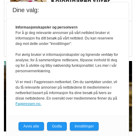
Kolonihagen sliter
med å få tak i nok melk
Dine valg:
Rapport: Økokundene
Informasjonskapsler og personvern
For å gi deg relevante annonser på vårt nettsted bruker vi
er klare! Er markedet
informasjon fra ditt besøk på vårt nettsted. Du kan reservere
deg mot dette under "Innstillinger".
det?
For øvrig bruker vi informasjonskapsler og lignende verktøy for
analyse, for å sammenligne nettlesere, tilpasse innhold til deg
og for å utvikle og tilby nødvendig funksjonalitet. Les mer i vår
personvernerklæring.
Vi er med i Fagpressen-nettverket. Om du samtykker under, vil
du få relevante annonser på nettstedene til medlemmene i
nettverket basert på informasjon fra dine besøk på tvers av
disse nettstedene. En oversikt over medlemmene finner du på
Fagpressen.no.
Avvis alle
Godta
Innstillinger