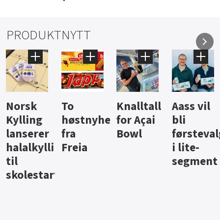
PRODUKTNYTT
Knalltall
Aass vil
Brus og
Hard
ter
for Açai
bli
jus fra
iste fra
Bowl
førstevalg
Berentsen
Hansa
i lite-
segment