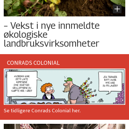
– Vekst i nye innmeldte
økologiske
landbruksvirksomheter
CONRADS COLONIAL
Se tidligere Conrads Colonial her.