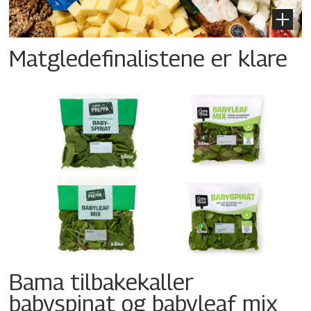
Matgledefinalistene er klare
Bama tilbakekaller
babyspinat og babyleaf mix