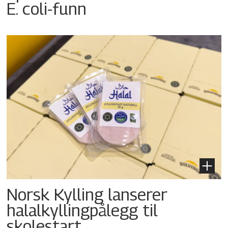
E. coli-funn
Norsk Kylling lanserer
halalkyllingpålegg til
skolestart