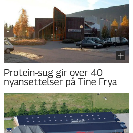
Protein-sug gir over 40
nyansettelser på Tine Frya