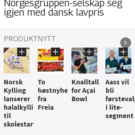
Norgesgruppen-selskap seg
igjen med dansk lavpris
PRODUKTNYTT
Knalltall
Aass vil
Brus og
Hard
ter
for Açai
bli
jus fra
iste fra
Bowl
førstevalg
Berentsen
Hansa
i lite-
segment