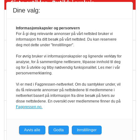
Siste artikler - Butikk i praksis
Dine valg:
Rema-flaggskip
dundrer videre
Informasjonskapsler og personvern
For å gi deg relevante annonser på vårt nettsted bruker vi
informasjon fra ditt besøk på vårt nettsted. Du kan reservere
deg mot dette under "Innstillinger".
Slik opprettholdes
ølsalget
For øvrig bruker vi informasjonskapsler og lignende verktøy for
analyse, for å sammenligne nettlesere, tilpasse innhold til deg
og for å utvikle og tilby nødvendig funksjonalitet. Les mer i vår
personvernerklæring.
Færre varer, men fulle
Vi er med i Fagpressen-nettverket. Om du samtykker under, vil
hyller
du få relevante annonser på nettstedene til medlemmene i
nettverket basert på informasjon fra dine besøk på tvers av
disse nettstedene. En oversikt over medlemmene finner du på
KI lager mat i butikken
Fagpressen.no.
Avvis alle
Godta
Innstillinger
Q passerte 1 milliard i