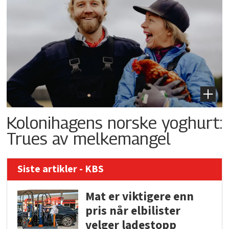
Kolonihagens norske yoghurt:
Trues av melkemangel
Siste artikler - KBS
Mat er viktigere enn
pris når elbilister
velger ladestopp