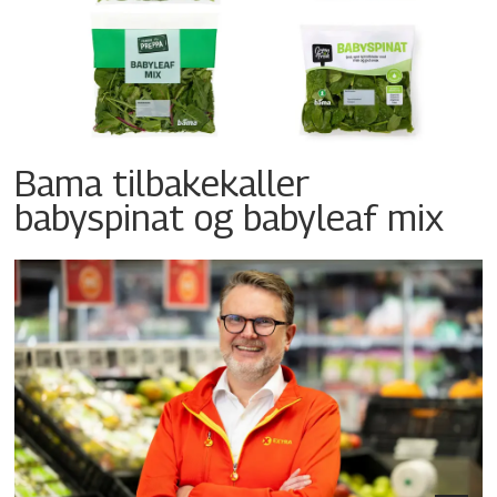
Bama tilbakekaller
babyspinat og babyleaf mix