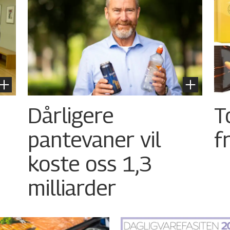
Dårligere
T
pantevaner vil
f
koste oss 1,3
milliarder