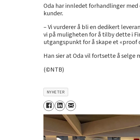
Oda har innledet forhandlinger med de
kunder.
– Vi vurderer å bli en dedikert levera
vi på muligheten for å tilby dette i F
utgangspunkt for å skape et «proof 
Han sier at Oda vil fortsette å selge
(©NTB)
NYHETER