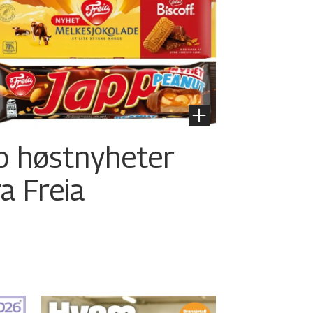
o høstnyheter
ra Freia