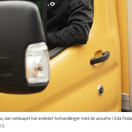
 sier selskapet har innledet forhandlinger med de ansatte i Oda Finland, 
NTB