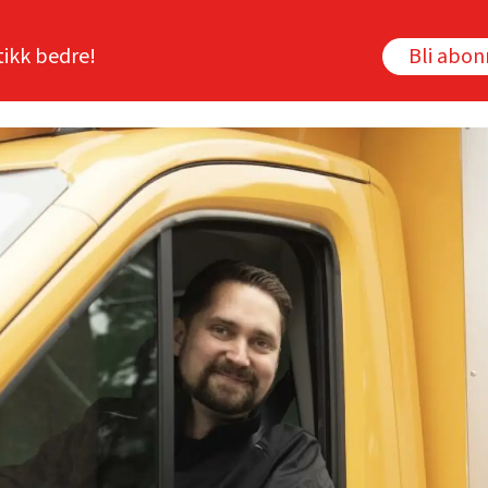
tikk bedre!
Bli abo