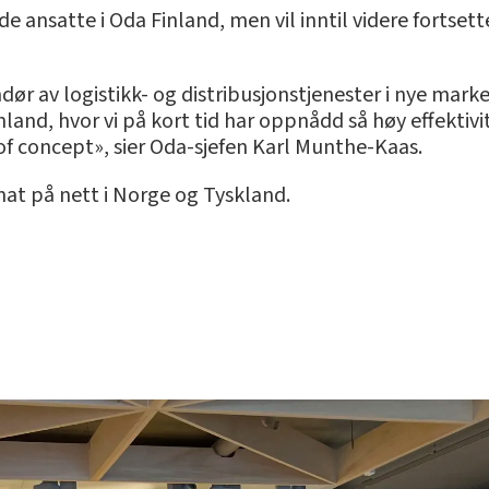
 ansatte i Oda Finland, men vil inntil videre fortsette
ndør av logistikk- og distribusjonstjenester i nye mark
inland, hvor vi på kort tid har oppnådd så høy effektivit
of concept», sier Oda-sjefen Karl Munthe-Kaas.
 mat på nett i Norge og Tyskland.