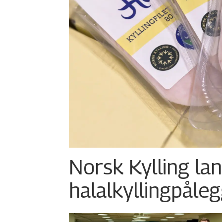
Norsk Kylling la
halalkylling­påleg