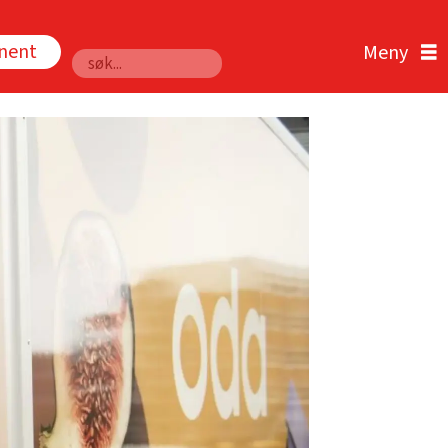
nnent
Søk