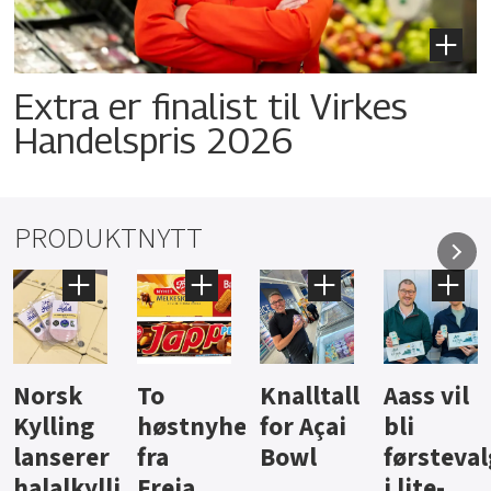
Extra er finalist til Virkes
Handelspris 2026
PRODUKTNYTT
Knalltall
Aass vil
Brus og
Hard
ter
for Açai
bli
jus fra
iste fra
Bowl
førstevalg
Berentsen
Hansa
i lite-