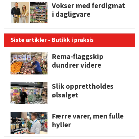
Vokser med ferdigmat
i dagligvare
Siste artikler - Butikk i praksis
Rema-flaggskip
dundrer videre
Slik opprettholdes
ølsalget
Færre varer, men fulle
hyller