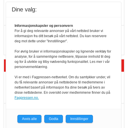
KI lager mat i butikken
Dine valg:
Informasjonskapsler og personvern
For å gi deg relevante annonser på vårt nettsted bruker vi
Q passerte 1 milliard i
informasjon fra ditt besøk på vårt nettsted. Du kan reservere
Rema i 2025
deg mot dette under "Innstillinger".
For øvrig bruker vi informasjonskapsler og lignende verktøy for
analyse, for å sammenligne nettlesere, tilpasse innhold til deg
og for å utvikle og tilby nødvendig funksjonalitet. Les mer i vår
Siste artikler - Økologisk
personvernerklæring.
Vi er med i Fagpressen-nettverket. Om du samtykker under, vil
Kolonihagens norske
du få relevante annonser på nettstedene til medlemmene i
yoghurt: Trues av
nettverket basert på informasjon fra dine besøk på tvers av
disse nettstedene. En oversikt over medlemmene finner du på
melkemangel
Fagpressen.no.
Marit Kolby vant
Økologisk Norge sin
Avvis alle
Godta
Innstillinger
hederspris