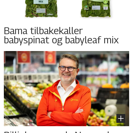
Bama tilbakekaller
babyspinat og babyleaf mix